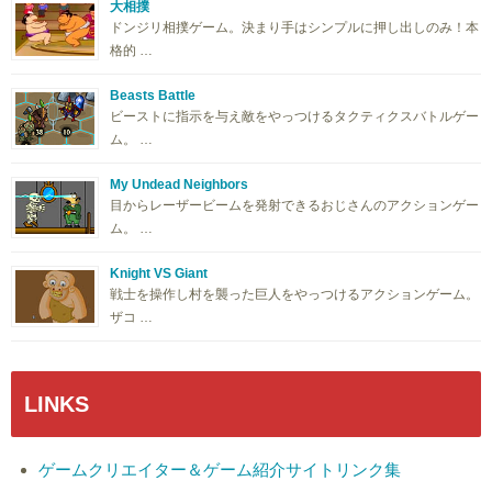
大相撲
ドンジリ相撲ゲーム。決まり手はシンプルに押し出しのみ！本
格的 …
Beasts Battle
ビーストに指示を与え敵をやっつけるタクティクスバトルゲー
ム。 …
My Undead Neighbors
目からレーザービームを発射できるおじさんのアクションゲー
ム。 …
Knight VS Giant
戦士を操作し村を襲った巨人をやっつけるアクションゲーム。
ザコ …
LINKS
ゲームクリエイター＆ゲーム紹介サイトリンク集