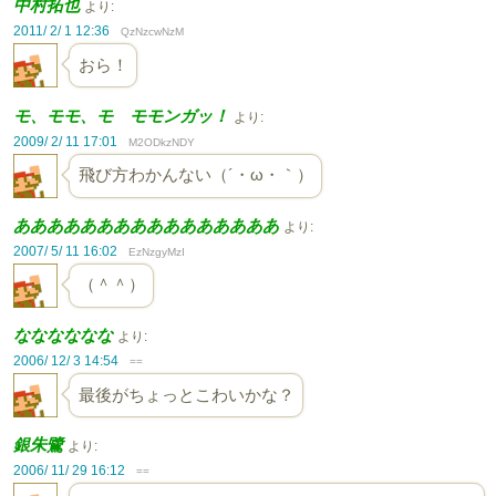
中村拓也
より:
2011/ 2/ 1 12:36
QzNzcwNzM
おら！
モ、モモ、モ モモンガッ！
より:
2009/ 2/ 11 17:01
M2ODkzNDY
飛び方わかんない（´・ω・｀）
ああああああああああああああああ
より:
2007/ 5/ 11 16:02
EzNzgyMzI
（＾＾）
なななななな
より:
2006/ 12/ 3 14:54
==
最後がちょっとこわいかな？
銀朱鷺
より:
2006/ 11/ 29 16:12
==