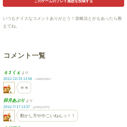
いつもナイスなコメントありがとう！攻略法とかもあったら教
えてね。
コメント一覧
ｑ１くぇ
より:
2011/ 12/ 25 13:56
cxMDA0MzY
ｗｗ
卯月あぷり
より:
2011/ 7/ 17 13:37
gxNDQzNTQ
動かし方ややこいねんっ！！