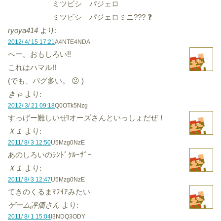
ミツビシ パジェロ
ミツビシ パジェロミニ??? ❓
ryoya414
より:
2012/ 4/ 15 17:21
A4NTE4NDA
へー。おもしろい!!
これはハマル!!
(でも、バグ多い。 😕 )
きゃ
より:
2012/ 3/ 21 09:18
Q0OTk5Nzg
すっげー難しいぜ!オーズさんといっしょだぜ！
Ｘ１
より:
2011/ 8/ 3 12:50
U5Mzg0NzE
あのしろいのﾗﾝﾄﾞｸﾙｰｻﾞｰ
Ｘ１
より:
2011/ 8/ 3 12:47
U5Mzg0NzE
てきのくるまﾏﾌｲｱみたい
ゲーム評価さん
より:
2011/ 8/ 1 15:04
I3NDQ3ODY