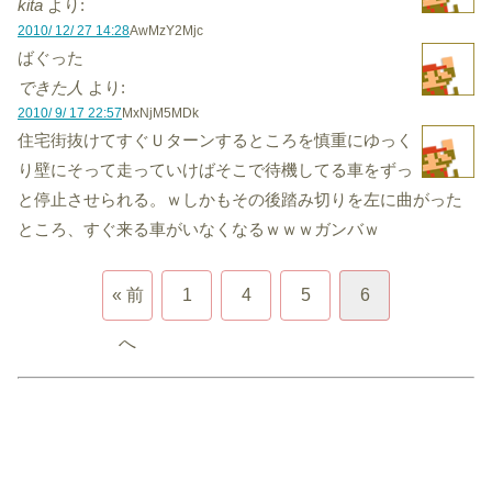
kita
より:
2010/ 12/ 27 14:28
AwMzY2Mjc
ばぐった
できた人
より:
2010/ 9/ 17 22:57
MxNjM5MDk
住宅街抜けてすぐＵターンするところを慎重にゆっく
り壁にそって走っていけばそこで待機してる車をずっ
と停止させられる。ｗしかもその後踏み切りを左に曲がった
ところ、すぐ来る車がいなくなるｗｗｗガンバｗ
« 前
1
4
5
6
へ