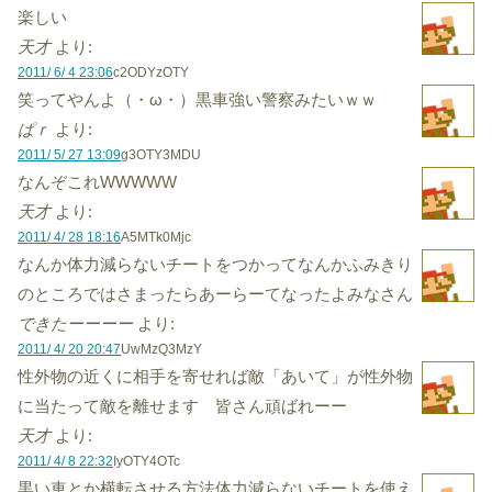
楽しい
天才
より:
2011/ 6/ 4 23:06
c2ODYzOTY
笑ってやんよ（・ω・）黒車強い警察みたいｗｗ
ぱｒ
より:
2011/ 5/ 27 13:09
g3OTY3MDU
なんぞこれWWWWW
天才
より:
2011/ 4/ 28 18:16
A5MTk0Mjc
なんか体力減らないチートをつかってなんかふみきり
のところではさまったらあーらーてなったよみなさん
できたーーーー
より:
2011/ 4/ 20 20:47
UwMzQ3MzY
性外物の近くに相手を寄せれば敵「あいて」が性外物
に当たって敵を離せます 皆さん頑ばれーー
天才
より:
2011/ 4/ 8 22:32
IyOTY4OTc
黒い車とか横転させる方法体力減らないチートを使え