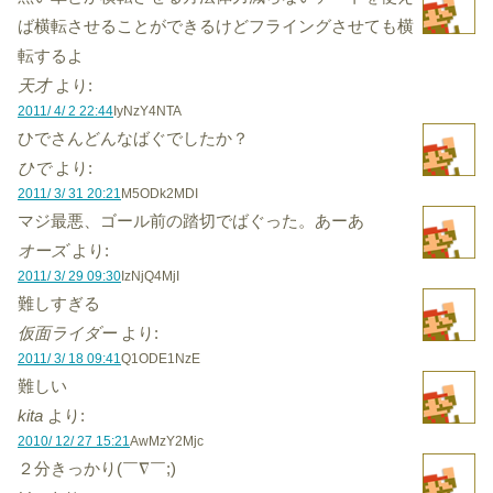
ば横転させることができるけどフライングさせても横
転するよ
天才
より:
2011/ 4/ 2 22:44
IyNzY4NTA
ひでさんどんなばぐでしたか？
ひで
より:
2011/ 3/ 31 20:21
M5ODk2MDI
マジ最悪、ゴール前の踏切でばぐった。あーあ
オーズ
より:
2011/ 3/ 29 09:30
IzNjQ4MjI
難しすぎる
仮面ライダー
より:
2011/ 3/ 18 09:41
Q1ODE1NzE
難しい
kita
より:
2010/ 12/ 27 15:21
AwMzY2Mjc
２分きっかり(￣∇￣;)