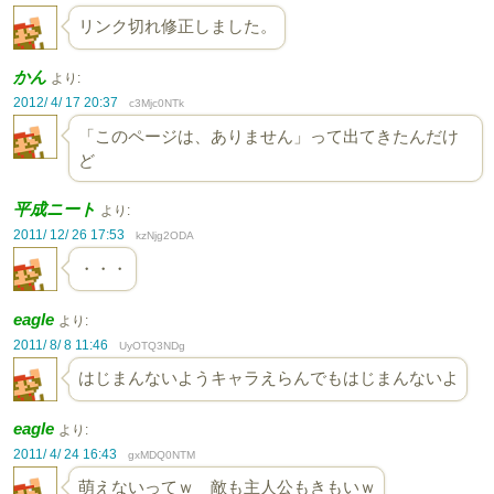
リンク切れ修正しました。
かん
より:
2012/ 4/ 17 20:37
c3Mjc0NTk
「このページは、ありません」って出てきたんだけ
ど
平成ニート
より:
2011/ 12/ 26 17:53
kzNjg2ODA
・・・
eagle
より:
2011/ 8/ 8 11:46
UyOTQ3NDg
はじまんないようキャラえらんでもはじまんないよ
eagle
より:
2011/ 4/ 24 16:43
gxMDQ0NTM
萌えないってｗ 敵も主人公もきもいｗ