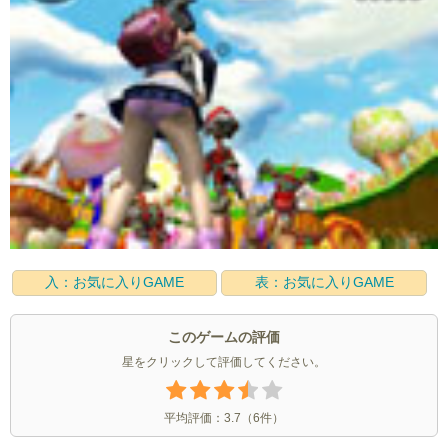
入：お気に入りGAME
表：お気に入りGAME
このゲームの評価
星をクリックして評価してください。
平均評価：
3.7
（
6
件）