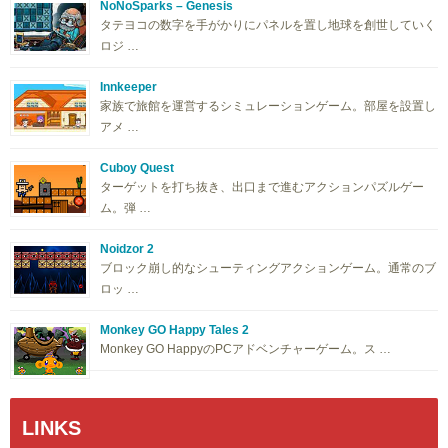
NoNoSparks – Genesis
タテヨコの数字を手がかりにパネルを置し地球を創世していく
ロジ …
Innkeeper
家族で旅館を運営するシミュレーションゲーム。部屋を設置し
アメ …
Cuboy Quest
ターゲットを打ち抜き、出口まで進むアクションパズルゲー
ム。弾 …
Noidzor 2
ブロック崩し的なシューティングアクションゲーム。通常のブ
ロッ …
Monkey GO Happy Tales 2
Monkey GO HappyのPCアドベンチャーゲーム。ス …
LINKS