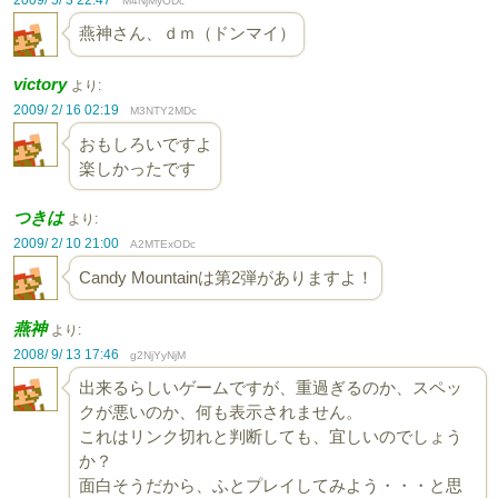
M4NjMyODc
燕神さん、ｄｍ（ドンマイ）
victory
より:
2009/ 2/ 16 02:19
M3NTY2MDc
おもしろいですよ
楽しかったです
つきは
より:
2009/ 2/ 10 21:00
A2MTExODc
Candy Mountainは第2弾がありますよ！
燕神
より:
2008/ 9/ 13 17:46
g2NjYyNjM
出来るらしいゲームですが、重過ぎるのか、スペッ
クが悪いのか、何も表示されません。
これはリンク切れと判断しても、宜しいのでしょう
か？
面白そうだから、ふとプレイしてみよう・・・と思