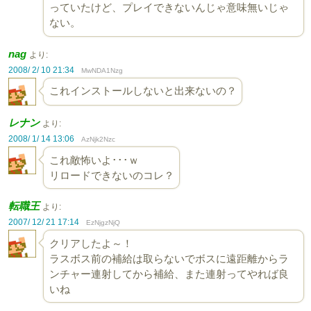
っていたけど、プレイできないんじゃ意味無いじゃ
ない。
nag
より:
2008/ 2/ 10 21:34
MwNDA1Nzg
これインストールしないと出来ないの？
レナン
より:
2008/ 1/ 14 13:06
AzNjk2Nzc
これ敵怖いよ･･･ｗ
リロードできないのコレ？
転職王
より:
2007/ 12/ 21 17:14
EzNjgzNjQ
クリアしたよ～！
ラスボス前の補給は取らないでボスに遠距離からラ
ンチャー連射してから補給、また連射ってやれば良
いね