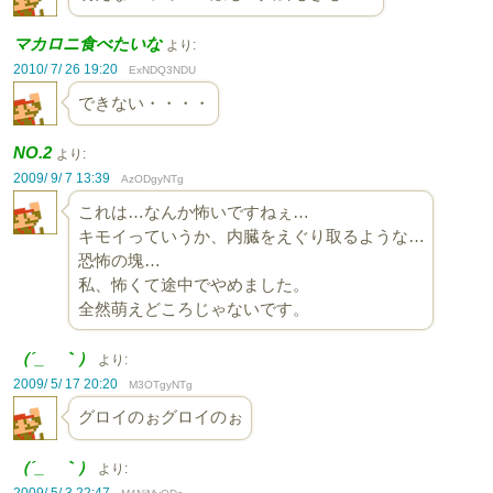
マカロニ食べたいな
より:
2010/ 7/ 26 19:20
ExNDQ3NDU
できない・・・・
NO.2
より:
2009/ 9/ 7 13:39
AzODgyNTg
これは…なんか怖いですねぇ…
キモイっていうか、内臓をえぐり取るような…
恐怖の塊…
私、怖くて途中でやめました。
全然萌えどころじゃないです。
（´_ゝ｀）
より:
2009/ 5/ 17 20:20
M3OTgyNTg
グロイのぉグロイのぉ
（´_ゝ｀）
より:
2009/ 5/ 3 22:47