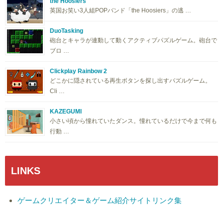
the Hoosiers
英国お笑い3人組POPバンド「the Hoosiers」の逃 …
DuoTasking
砲台とキャラが連動して動くアクティブパズルゲーム。砲台で
ブロ …
Clickplay Rainbow 2
どこかに隠されている再生ボタンを探し出すパズルゲーム。
Cli …
KAZEGUMI
小さい頃から憧れていたダンス。憧れているだけで今まで何も
行動 …
LINKS
ゲームクリエイター＆ゲーム紹介サイトリンク集