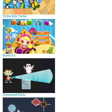
To the Eds-Treme
Bomb It 4
Graveyard Panic