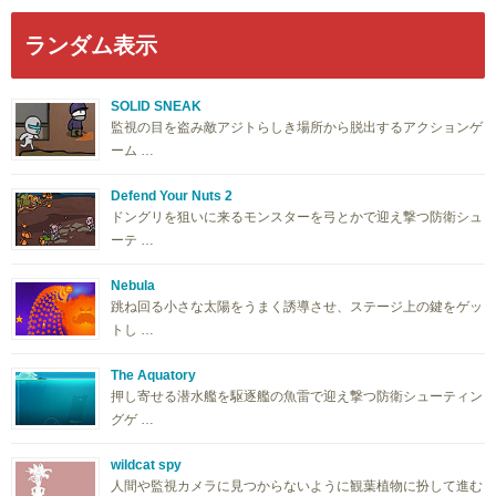
ランダム表示
SOLID SNEAK
監視の目を盗み敵アジトらしき場所から脱出するアクションゲ
ーム …
Defend Your Nuts 2
ドングリを狙いに来るモンスターを弓とかで迎え撃つ防衛シュ
ーテ …
Nebula
跳ね回る小さな太陽をうまく誘導させ、ステージ上の鍵をゲッ
トし …
The Aquatory
押し寄せる潜水艦を駆逐艦の魚雷で迎え撃つ防衛シューティン
グゲ …
wildcat spy
人間や監視カメラに見つからないように観葉植物に扮して進む