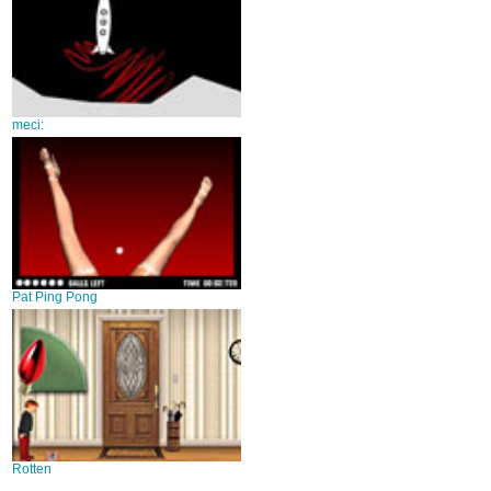
meci:
Pat Ping Pong
Rotten