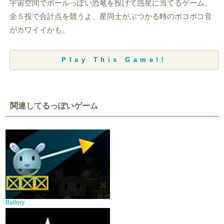
宇宙空間でボールっぽい恐竜を投げて惑星に当てるゲーム。
全５投で合計点を競うよ。星同士がぶつかる時のポコポコ音
がカワイイかも。
Play This Game!!
関連してるっぽいゲーム
Ballery