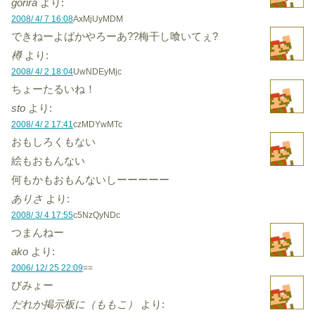
gorira
より:
2008/ 4/ 7 16:08
AxMjUyMDM
できねーよばかやろーあ??梅干し喰いてぇ?
樽
より:
2008/ 4/ 2 18:04
UwNDEyMjc
ちょーたるいね！
sto
より:
2008/ 4/ 2 17:41
czMDYwMTc
おもしろくもない
絵もおもんない
何もかもおもんないしーーーーー
ありさ
より:
2008/ 3/ 4 17:55
c5NzQyNDc
つまんねー
ako
より:
2006/ 12/ 25 22:09
==
びみょー
だれか掲示板に（ももこ）
より: