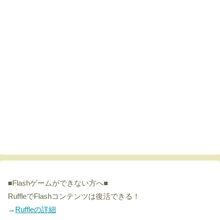
■Flashゲームができない方へ■
RuffleでFlashコンテンツは復活できる！
→
Ruffleの詳細