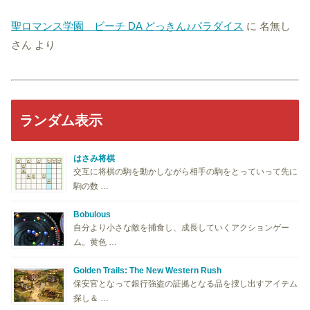
聖ロマンス学園 ビーチ DA どっきん♪パラダイス
に
名無し
さん
より
ランダム表示
はさみ将棋
交互に将棋の駒を動かしながら相手の駒をとっていって先に
駒の数 …
Bobulous
自分より小さな敵を捕食し、成長していくアクションゲー
ム。黄色 …
Golden Trails: The New Western Rush
保安官となって銀行強盗の証拠となる品を捜し出すアイテム
探し＆ …