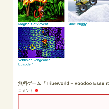
Magical Cat Advent
Dune Buggy
Venusian Vengeance
Episode 4
無料ゲーム『Tribeworld – Voodoo E
コメント
※