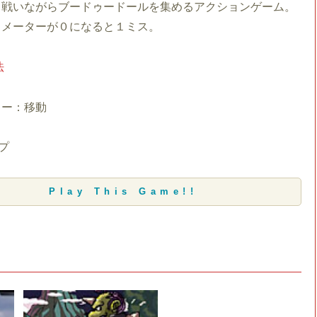
と戦いながらブードゥードールを集めるアクションゲーム。
るメーターが０になると１ミス。
法
キー：移動
プ
Play This Game!!