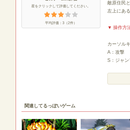
敵原住民
星をクリックして評価してください。
左上にあ
平均評価：
3
（
2
件）
▼ 操作方
カーソル
A：攻撃
S：ジャン
関連してるっぽいゲーム