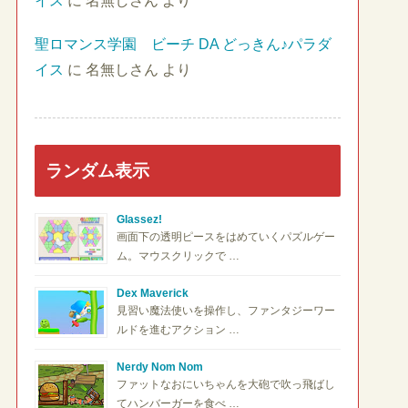
イス
に
名無しさん
より
聖ロマンス学園 ビーチ DA どっきん♪パラダ
イス
に
名無しさん
より
ランダム表示
Glassez!
画面下の透明ピースをはめていくパズルゲー
ム。マウスクリックで …
Dex Maverick
見習い魔法使いを操作し、ファンタジーワー
ルドを進むアクション …
Nerdy Nom Nom
ファットなおにいちゃんを大砲で吹っ飛ばし
てハンバーガーを食べ …