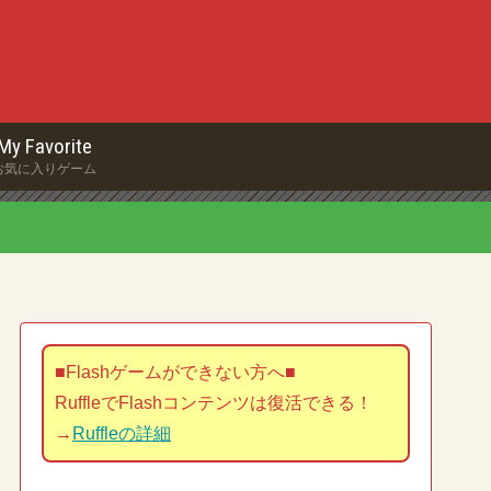
My Favorite
お気に入りゲーム
■Flashゲームができない方へ■
RuffleでFlashコンテンツは復活できる！
→
Ruffleの詳細