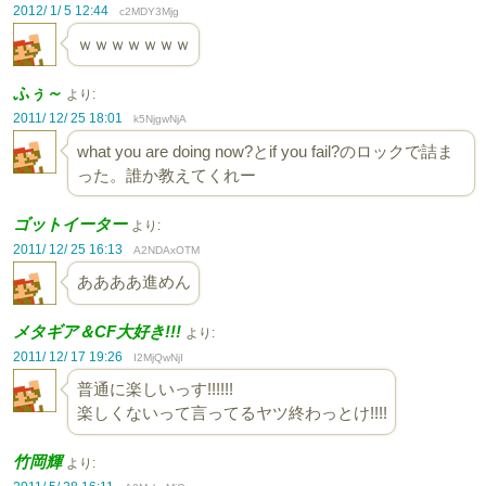
2012/ 1/ 5 12:44
c2MDY3Mjg
ｗｗｗｗｗｗｗ
ふぅ～
より:
2011/ 12/ 25 18:01
k5NjgwNjA
what you are doing now?とif you fail?のロックで詰ま
った。誰か教えてくれー
ゴットイーター
より:
2011/ 12/ 25 16:13
A2NDAxOTM
ああああ進めん
メタギア＆CF大好き!!!
より:
2011/ 12/ 17 19:26
I2MjQwNjI
普通に楽しいっす!!!!!!
楽しくないって言ってるヤツ終わっとけ!!!!
竹岡輝
より: