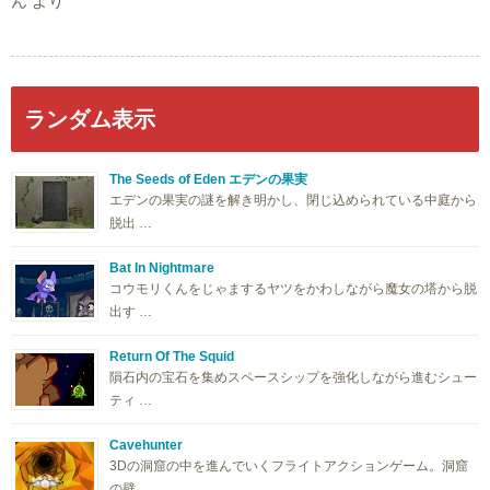
ん
より
ランダム表示
The Seeds of Eden エデンの果実
エデンの果実の謎を解き明かし、閉じ込められている中庭から
脱出 …
Bat In Nightmare
コウモリくんをじゃまするヤツをかわしながら魔女の塔から脱
出す …
Return Of The Squid
隕石内の宝石を集めスペースシップを強化しながら進むシュー
ティ …
Cavehunter
3Dの洞窟の中を進んでいくフライトアクションゲーム。洞窟
の壁 …