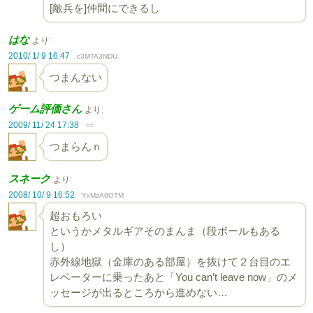
[敵兵を]仲間にできるし
はな
より:
2010/ 1/ 9 16:47
c3MTA3NDU
つまんない
ゲーム評価さん
より:
2009/ 11/ 24 17:38
==
つまらんｎ
スネーク
より:
2008/ 10/ 9 16:52
YxMzA0OTM
超おもろい
というかメタルギアそのまんま（段ボールもある
し）
赤外線地獄（金庫のある部屋）を抜けて２台目のエ
レベーターに乗ったあと「You can’t leave now」のメ
ッセージが出るところから進めない…