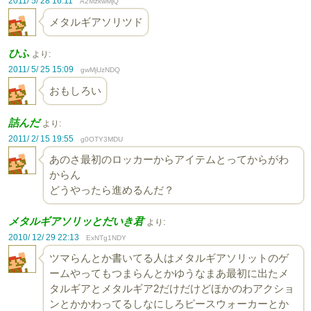
2011/ 5/ 28 16:11
A2MzkwMjQ
メタルギアソリツド
ひふ
より:
2011/ 5/ 25 15:09
gwMjUzNDQ
おもしろい
詰んだ
より:
2011/ 2/ 15 19:55
g0OTY3MDU
あのさ最初のロッカーからアイテムとってからがわ
からん
どうやったら進めるんだ？
メタルギアソリッとだいき君
より:
2010/ 12/ 29 22:13
ExNTg1NDY
ツマらんとか書いてる人はメタルギアソリットのゲ
ームやってもつまらんとかゆうなまあ最初に出たメ
タルギアとメタルギア2だけだけどほかのわアクショ
ンとかかわってるしなにしろピースウォーカーとか