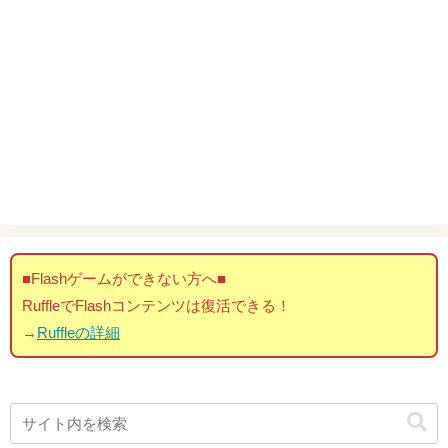
■Flashゲームができない方へ■
RuffleでFlashコンテンツは復活できる！
→
Ruffleの詳細