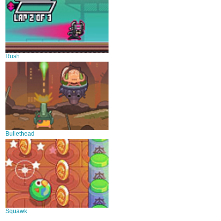
Rush
Bullethead
Squawk