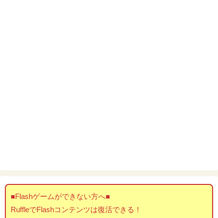
■Flashゲームができない方へ■
RuffleでFlashコンテンツは復活できる！