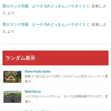
聖ロマンス学園 ビーチ DA どっきん♪パラダイス
に
名無しさ
ん
より
聖ロマンス学園 ビーチ DA どっきん♪パラダイス
に
名無しさ
ん
より
ランダム表示
Rome Puzle Game
縦横３つ以上ならべて消すパズルゲームに町をつくっていく要
素の …
Moto Racer
バイクのレーシングゲーム。カーブは体重移動で行うので、普
通の …