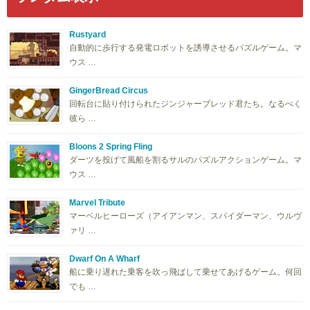
Rustyard
自動的に歩行する発電ロボットを誘導させるパズルゲーム。マ
ウス …
GingerBread Circus
回転台に貼り付けられたジンジャーブレッド君たち。なるべく
彼ら …
Bloons 2 Spring Fling
ダーツを投げて風船を割るサルのパズルアクションゲーム。マ
ウス …
Marvel Tribute
マーベルヒーローズ（アイアンマン、スパイダーマン、ウルヴ
ァリ …
Dwarf On A Wharf
船に乗り遅れた乗客を吹っ飛ばして乗せてあげるゲーム。何回
でも …