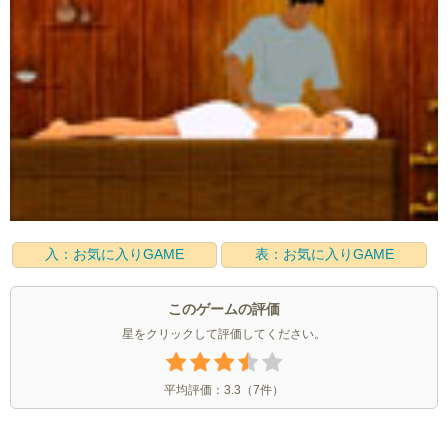
入：お気に入りGAME
表：お気に入りGAME
このゲームの評価
星をクリックして評価してください。
平均評価：
3.3
（
7
件）