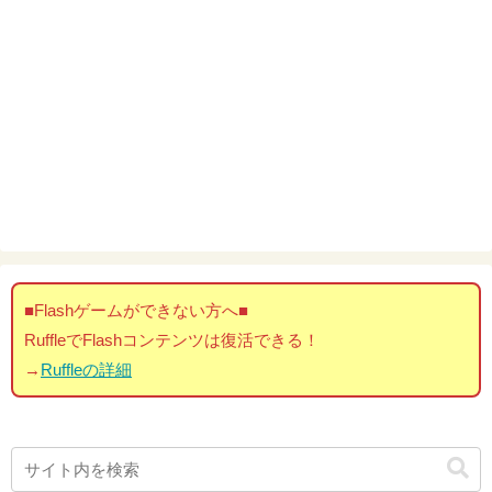
■Flashゲームができない方へ■
RuffleでFlashコンテンツは復活できる！
→
Ruffleの詳細