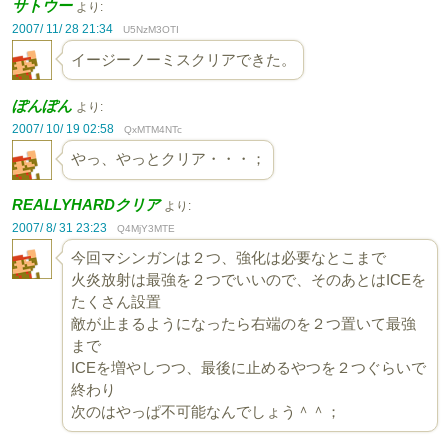
サトウー
より:
2007/ 11/ 28 21:34
U5NzM3OTI
イージーノーミスクリアできた。
ぽんぽん
より:
2007/ 10/ 19 02:58
QxMTM4NTc
やっ、やっとクリア・・・；
REALLYHARDクリア
より:
2007/ 8/ 31 23:23
Q4MjY3MTE
今回マシンガンは２つ、強化は必要なとこまで
火炎放射は最強を２つでいいので、そのあとはICEを
たくさん設置
敵が止まるようになったら右端のを２つ置いて最強
まで
ICEを増やしつつ、最後に止めるやつを２つぐらいで
終わり
次のはやっぱ不可能なんでしょう＾＾；