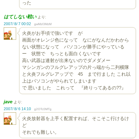
った
はてしない戦い
より:
2007/ 8/ 7 00:02
gwMzI3MzM
火炎がお手頃で強いです が
画面がオレンジ色になって なにがなんだかわから
ない状態になって パソコンが勝手にやっている
ー 状態で ちっとも面白くないです
高い武器は連射が出来ないのでダメダメー
マシンガンのフルグレアップの片っ端から二列横隊
と火炎フルグレアップで 45 まで行ました これ以
上はパソコンがやられてしまいます
で 思いました これって 『終りってあるの??』
jave
より:
2007/ 8/ 6 14:10
g2OTc0MTg
火炎放射器を上手く配置すれば、そこそこ行けるけ
ど
それでも難しい。