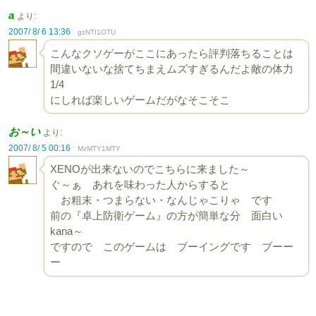
a
より:
2007/ 8/ 6 13:36
gzNTI1OTU
こんなクソゲーがここにあったら評判落ちることは
間違いないな捨てちまえムズすぎるんだよ敵の体力
1/4
にしれば楽しいゲームだがなそこそこ
お～い
より:
2007/ 8/ 5 00:16
MzMTY1MTY
XENOが出来ないのでこちらに来ました～
ぐ～ぁ あれを味わった人からすると
お粗末・つまらない・なんじゃこりゃ です
前の『卓上防衛ゲーム』の方が簡単な分 面白い
kana～
ですので このゲームは ブーイングです ブーー
ー