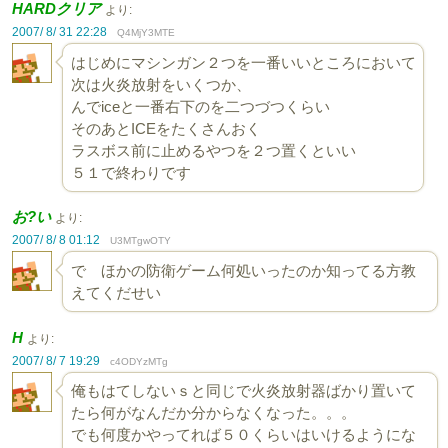
HARDクリア
より:
2007/ 8/ 31 22:28
Q4MjY3MTE
はじめにマシンガン２つを一番いいところにおいて
次は火炎放射をいくつか、
んでiceと一番右下のを二つづつくらい
そのあとICEをたくさんおく
ラスボス前に止めるやつを２つ置くといい
５１で終わりです
お?い
より:
2007/ 8/ 8 01:12
U3MTgwOTY
で ほかの防衛ゲーム何処いったのか知ってる方教
えてくだせい
H
より:
2007/ 8/ 7 19:29
c4ODYzMTg
俺もはてしないｓと同じで火炎放射器ばかり置いて
たら何がなんだか分からなくなった。。。
でも何度かやってれば５０くらいはいけるようにな