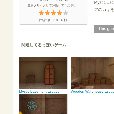
Mysti
星をクリックして評価してください。
アのカギ
平均評価：
3.8
（
4
件）
This gam
関連してるっぽいゲーム
Mystic Basement Escape
Wooden Warehouse Esca