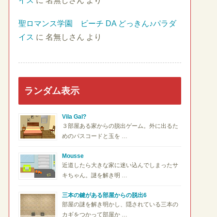
イス
に
名無しさん
より
聖ロマンス学園 ビーチ DA どっきん♪パラダ
イス
に
名無しさん
より
ランダム表示
Vila Gal?
３部屋ある家からの脱出ゲーム。外に出るた
めのパスコードと玉を …
Mousse
近道したら大きな家に迷い込んでしまったサ
キちゃん。謎を解き明 …
三本の鍵がある部屋からの脱出6
部屋の謎を解き明かし、隠されている三本の
カギをつかって部屋か …