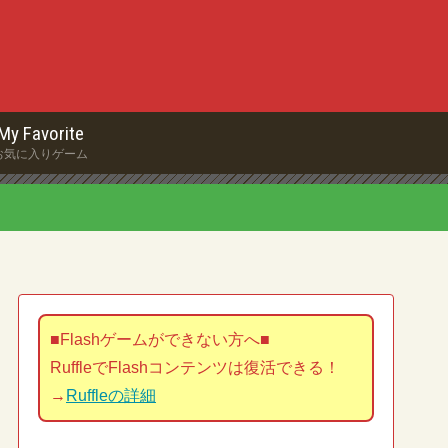
My Favorite
お気に入りゲーム
■Flashゲームができない方へ■
RuffleでFlashコンテンツは復活できる！
→
Ruffleの詳細