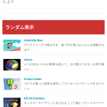
ん
より
ランダム表示
Umbrella Man
マウスドラッグで線を引き、傘で空を飛ぶおじさんを移動させ
るア …
simon
４つの光るパネルの順番を覚えて、その通りにボタンを押す脳
トレ …
Koala Lander
コアラの乗った気球を操作してゴールへランディングするアク
ショ …
Kill All Zombies
モンスターカーでゾンビをひきまくって進むバランスカーアク