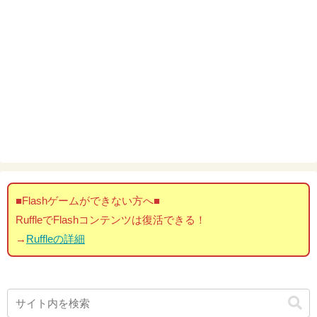
■Flashゲームができない方へ■
RuffleでFlashコンテンツは復活できる！
→
Ruffleの詳細