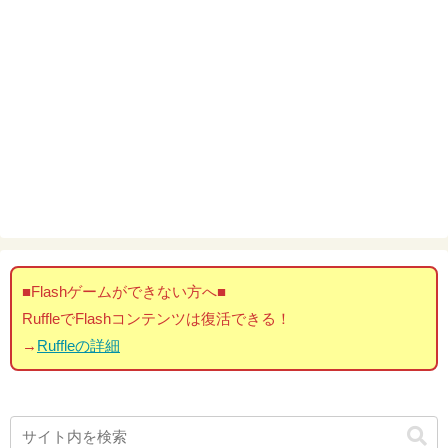
■Flashゲームができない方へ■
RuffleでFlashコンテンツは復活できる！
→
Ruffleの詳細