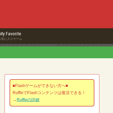
My Favorite
お気に入りゲーム
■Flashゲームができない方へ■
RuffleでFlashコンテンツは復活できる！
→
Ruffleの詳細