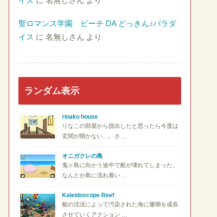
イス
に
名無しさん
より
聖ロマンス学園 ビーチ DA どっきん♪パラダ
イス
に
名無しさん
より
ランダム表示
rinako house
りなこの部屋から脱出したと思ったら今度は
玄関が開かない…。さ …
オニガクレの島
鬼ヶ島に向かう途中で船が壊れてしまった。
なんとか島に流れ着い …
Kaleidoscope Reef
船の沈没によって汚染された海に珊瑚を成長
させていくアクション …