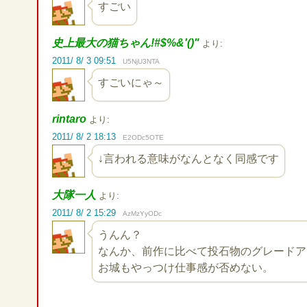
すごい
史上最大の猫ちゃん!#$%&'()"
より:
2011/ 8/ 3 09:51
U5NjU3NTA
すごいにゃ～
rintaro
より:
2011/ 8/ 2 18:13
E2ODc5OTE
↓言われる意味がなんとなく同感です
大隊一人
より:
2011/ 8/ 2 15:29
AzMzYyODc
うんん？
なんか、前作に比べて投石物のグレードア
お城もやっつけ仕事感が否めない。