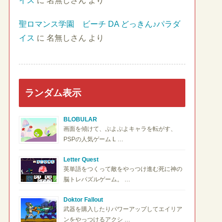
イス
に
名無しさん
より
聖ロマンス学園 ビーチ DA どっきん♪パラダ
イス
に
名無しさん
より
ランダム表示
BLOBULAR
画面を傾けて、ぷよぷよキャラを転がす、
PSPの人気ゲーム L …
Letter Quest
英単語をつくって敵をやっつけ進む死に神の
脳トレパズルゲーム。 …
Doktor Fallout
武器を購入したりパワーアップしてエイリア
ンをやっつけるアクシ …