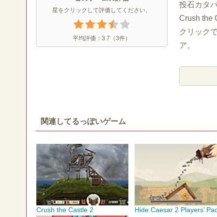
投石カタ
星をクリックして評価してください。
Crush t
クリック
平均評価：
3.7
（
3
件）
ア。
関連してるっぽいゲーム
Crush the Castle 2
Hide Caesar 2 Players’ Pa