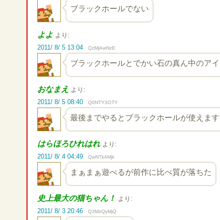
ブラックホールでない
よよ
より:
2011/ 8/ 5 13:04
QzMjAwNzE
ブラックホールとでかい石の真ん中のアイ
おなまえ
より:
2011/ 8/ 5 08:40
Q0NTY3OTY
最後までやるとブラックホールが使えます
はらほろひれはれ
より:
2011/ 8/ 4 04:49
QwNTk4Mjk
まぁまぁ遊べるが前作に比べ質が落ちた
史上最大の猫ちゃん！
より:
2011/ 8/ 3 20:46
Q3MzQyMjQ