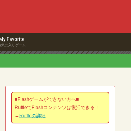
My Favorite
お気に入りゲーム
■Flashゲームができない方へ■
RuffleでFlashコンテンツは復活できる！
→
Ruffleの詳細