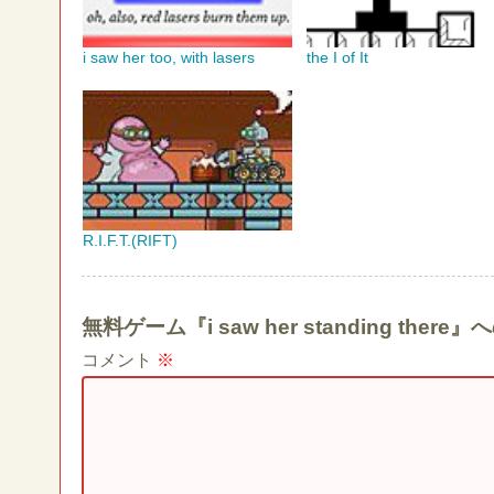
i saw her too, with lasers
the I of It
R.I.F.T.(RIFT)
無料ゲーム『i saw her standing th
コメント
※