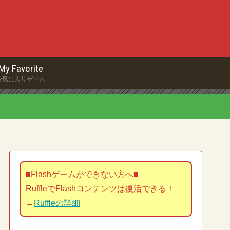
My Favorite
お気に入りゲーム
■Flashゲームができない方へ■
RuffleでFlashコンテンツは復活できる！
→
Ruffleの詳細