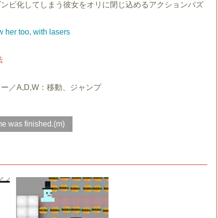
ゾンビ化してしまう彼女をオリに閉じ込めるアクションパズ
。
w her too, with lasers
法
ー／A,D,W：移動、ジャンプ
e was finished.(m)