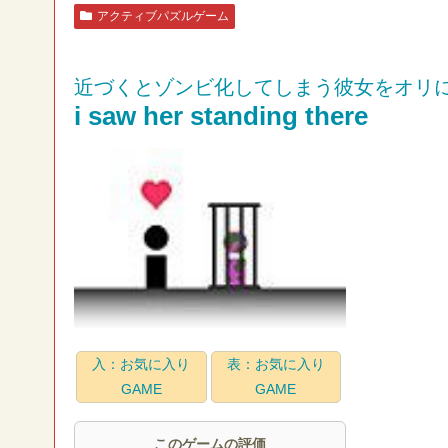
アクティブパズルゲーム
近づくとゾンビ化してしまう彼女をオリ
i saw her standing there
入：お気に入り
表：お気に入り
GAME
GAME
このゲームの評価