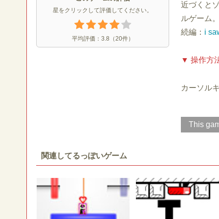
近づくと
星をクリックして評価してください。
ルゲーム
続編：
i sa
平均評価：
3.8
（
20
件）
▼ 操作方
カーソルキ
This gam
関連してるっぽいゲーム