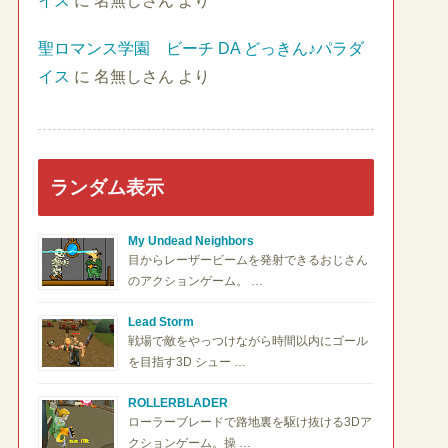
イス
に
名無しさん
より
聖ロマンス学園 ビーチ DA どっきん♪パラダ
イス
に
名無しさん
より
ランダム表示
My Undead Neighbors
目からレーザービームを発射できるおじさん
のアクションゲーム。 …
Lead Storm
戦場で敵をやっつけながら時間以内にゴール
を目指す3D シュー …
ROLLERBLADER
ローラーブレードで路地裏を駆け抜ける3Dア
クションゲーム。操 …