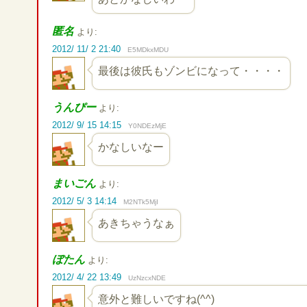
匿名
より:
2012/ 11/ 2 21:40
E5MDkxMDU
最後は彼氏もゾンビになって・・・・
うんぴー
より:
2012/ 9/ 15 14:15
Y0NDEzMjE
かなしいなー
まいごん
より:
2012/ 5/ 3 14:14
M2NTk5MjI
あきちゃうなぁ
ぼたん
より:
2012/ 4/ 22 13:49
UzNzcxNDE
意外と難しいですね(^^)