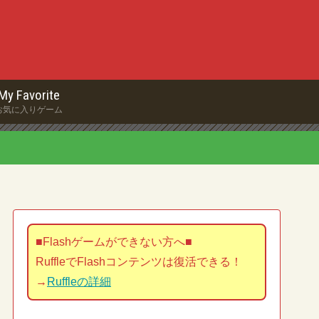
My Favorite
お気に入りゲーム
■Flashゲームができない方へ■
RuffleでFlashコンテンツは復活できる！
→
Ruffleの詳細