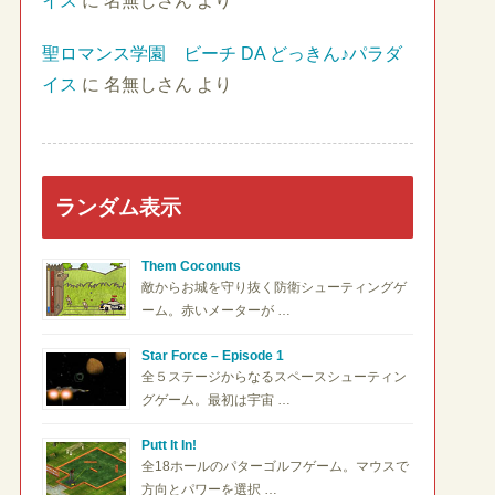
イス
に
名無しさん
より
聖ロマンス学園 ビーチ DA どっきん♪パラダ
イス
に
名無しさん
より
ランダム表示
Them Coconuts
敵からお城を守り抜く防衛シューティングゲ
ーム。赤いメーターが …
Star Force – Episode 1
全５ステージからなるスペースシューティン
グゲーム。最初は宇宙 …
Putt It In!
全18ホールのパターゴルフゲーム。マウスで
方向とパワーを選択 …