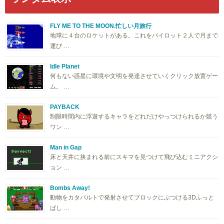
FLY ME TO THE MOON.忙しい月旅行
地球に４台のロケットがある。これをパイロット２人で月まで
運び …
Idle Planet
何もない惑星に環境や文明を発達させていくクリック放置ゲー
ム。 …
PAYBACK
制限時間内に浮遊するキャラをどれだけやっつけられるか競う
ワン …
Man in Gap
床と天井に挟まれる前にスキマを見つけて飛び込むミニアクシ
ョン …
Bombs Away!
動物をカタパルトで発射させてブロックにぶつける3Dふっと
ばし …