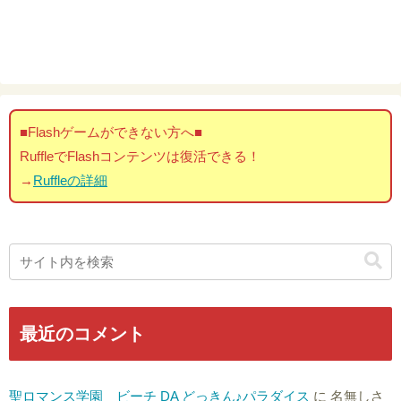
■Flashゲームができない方へ■
RuffleでFlashコンテンツは復活できる！
→
Ruffleの詳細
最近のコメント
聖ロマンス学園 ビーチ DA どっきん♪パラダイス
に
名無しさ