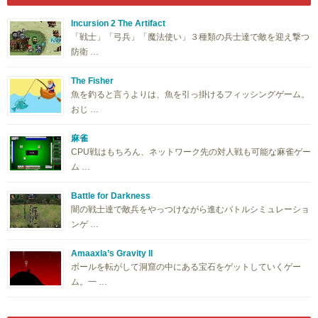
Incursion 2 The Artifact
「戦士」「弓兵」「魔法使い」３種類の兵士達で敵を迎え撃つ
防衛 …
The Fisher
魚を釣ると言うよりは、魚を引っ掛けるフィッシングゲーム。
おじ …
麻雀
CPU戦はもちろん、ネットワーク先の対人戦も可能な麻雀ゲー
ム …
Battle for Darkness
闇の戦士達で敵兵をやっつけながら進むバトルシミュレーショ
ンゲ …
Amaaxla’s Gravity II
ボールを転がして洞窟の中にある宝石をゲットしていくゲー
ム。一 …