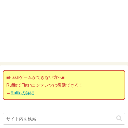
■Flashゲームができない方へ■
RuffleでFlashコンテンツは復活できる！
→
Ruffleの詳細