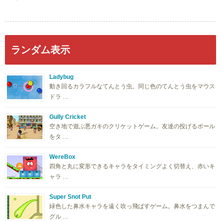
ランダム表示
Ladybug
動き回るカラフルなてんとう虫。同じ色のてんとう虫をマウス
ドラ …
Gully Cricket
空き地で遊ぶ悪ガキのクリケットゲーム。友達の投げるボール
をタ …
WereBox
四角と丸に変形できるキャラをタイミングよく切替え、赤いキ
ャラ …
Super Snot Put
緑色した鼻水キャラを遠く吹っ飛ばすゲーム。鼻水をつまんで
グル …