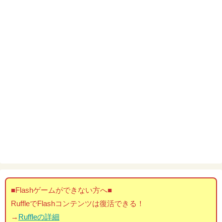
■Flashゲームができない方へ■
RuffleでFlashコンテンツは復活できる！
→
Ruffleの詳細