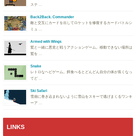
ステ …
Back2Back. Commander
敵と交互にカードを出してロケットを修復するカードバトルシ
ミュ …
Armed with Wings
鷲と一緒に悪党と戦うアクションゲーム。移動できない場所は
鷲を …
Snake
レトロなヘビゲーム。餌食べるとどんどん自分の体が長くなっ
てど …
Ski Safari
雪崩に巻き込まれないように雪山をスキーで逃げまくるワンキ
ーア …
LINKS