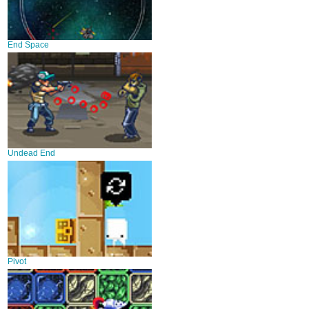
End Space
Undead End
Pivot