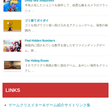
Deep Sea Snapshots
半魚人化したジョニーを操作して、凶悪な敵をカメラのフラッ
シュ …
ゴミ捨てポイポイ
ゴミを投げてゴミ箱へ投げ入れるアクションゲーム。扇形の範
囲内 …
Find Hidden Numbers
画面内に隠されている数字を探しだすファインディングゲー
ム。画 …
The Hiding Room
３Ｄでグリグリ画面が動く脱出ゲーム。あやしい場所をクリッ
クし …
LINKS
ゲームクリエイター＆ゲーム紹介サイトリンク集