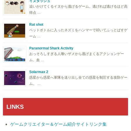
イヌダッシュ
追いかけてくるイヌから逃げるゲーム。逃げれば逃げるほど高
得点 …
Rat shot
ペットボトルに入ったネズミをハンマーで叩いてふっとばすゲ
ーム …
Paranormal Shark Activity
おっそろしすぎる人喰いザメから逃げまくるアクションゲー
ム。血 …
Solarmax 2
惑星から惑星へ軍隊を送り出し全ての惑星を制圧する攻防ゲー
ム。 …
LINKS
ゲームクリエイター＆ゲーム紹介サイトリンク集