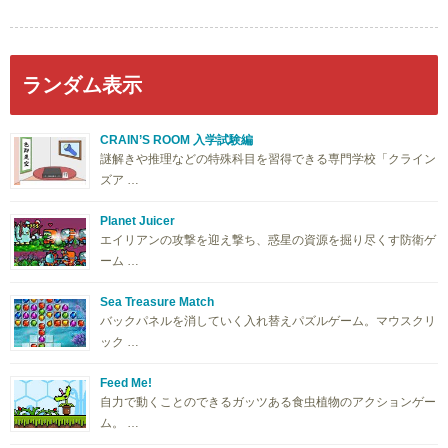
ランダム表示
CRAIN’S ROOM 入学試験編
謎解きや推理などの特殊科目を習得できる専門学校「クライン
ズア …
Planet Juicer
エイリアンの攻撃を迎え撃ち、惑星の資源を掘り尽くす防衛ゲ
ーム …
Sea Treasure Match
バックパネルを消していく入れ替えパズルゲーム。マウスクリ
ック …
Feed Me!
自力で動くことのできるガッツある食虫植物のアクションゲー
ム。 …