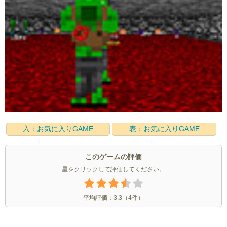
入：お気に入りGAME
表：お気に入りGAME
このゲームの評価
星をクリックして評価してください。
平均評価：
3.3
（
4
件）