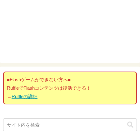
■Flashゲームができない方へ■
RuffleでFlashコンテンツは復活できる！
→
Ruffleの詳細