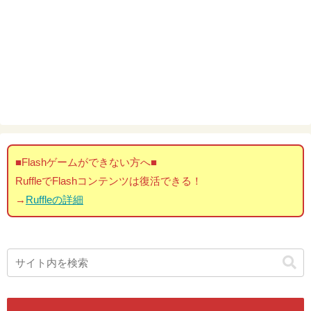
■Flashゲームができない方へ■
RuffleでFlashコンテンツは復活できる！
→
Ruffleの詳細