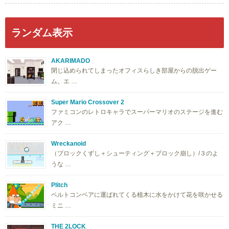
ランダム表示
AKARIMADO
閉じ込められてしまったオフィスらしき部屋からの脱出ゲー
ム。エ …
Super Mario Crossover 2
ファミコンのレトロキャラでスーパーマリオのステージを進む
アク …
Wreckanoid
（ブロックくずし＋シューティング＋ブロック崩し）/３のよ
うな …
Plitch
ベルトコンベアに運ばれてくる植木に水をかけて花を咲かせる
ミニ …
THE 2LOCK