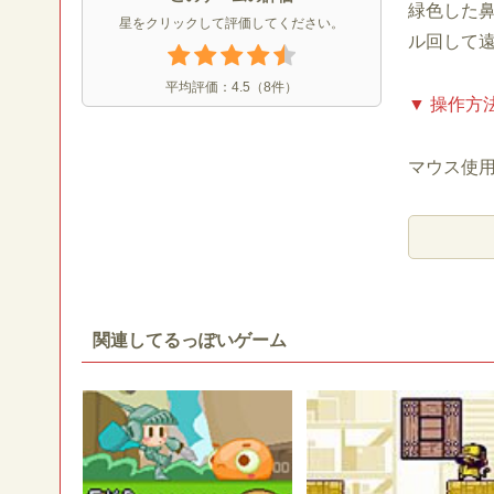
緑色した
星をクリックして評価してください。
ル回して
平均評価：
4.5
（
8
件）
▼ 操作方
マウス使
関連してるっぽいゲーム