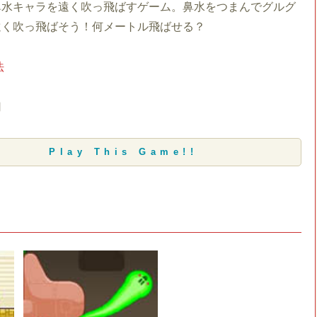
鼻水キャラを遠く吹っ飛ばすゲーム。鼻水をつまんでグルグ
遠く吹っ飛ばそう！何メートル飛ばせる？
法
用
Play This Game!!