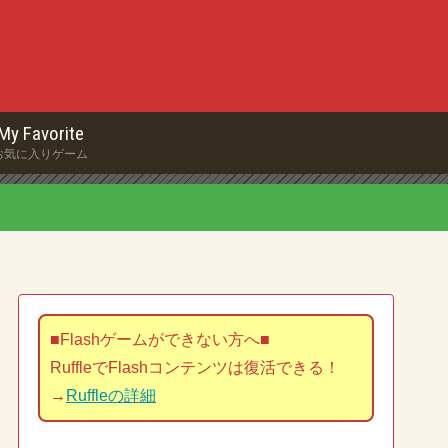
My Favorite
お気に入りゲーム
■Flashゲームができない方へ■
RuffleでFlashコンテンツは復活できる！
→
Ruffleの詳細