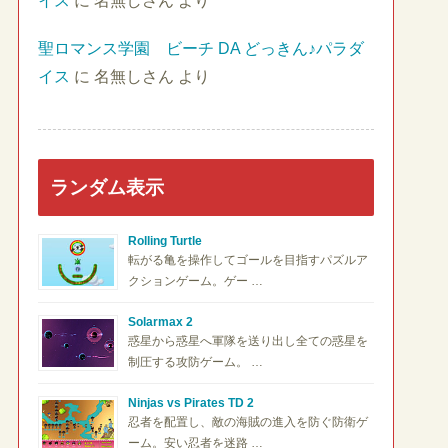
イス
に
名無しさん
より
聖ロマンス学園 ビーチ DA どっきん♪パラダ
イス
に
名無しさん
より
ランダム表示
Rolling Turtle
転がる亀を操作してゴールを目指すパズルア
クションゲーム。ゲー …
Solarmax 2
惑星から惑星へ軍隊を送り出し全ての惑星を
制圧する攻防ゲーム。 …
Ninjas vs Pirates TD 2
忍者を配置し、敵の海賊の進入を防ぐ防衛ゲ
ーム。安い忍者を迷路 …