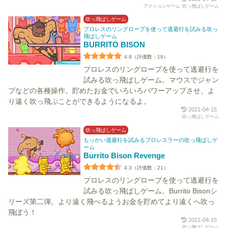
アクションゲーム
吹っ飛ばしゲーム
吹っ飛ばしゲーム
プロレスのリングロープを使って逃避行を試みる吹っ
飛ばしゲーム
BURRITO BISON
4.8（評価数：19）
プロレスのリングロープを使って逃避行を
試みる吹っ飛ばしゲーム。マウスでジャン
プなどの各種操作。貯めたお金でいろいろパワーアップさせ、よ
り遠く吹っ飛ぶことができるようになるよ。
2021-04-15
吹っ飛ばしゲーム
吹っ飛ばしゲーム
もっかい逃避行を試みるプロレスラーの吹っ飛ばしゲ
ーム
Burrito Bison Revenge
4.3（評価数：21）
プロレスのリングロープを使って逃避行を
試みる吹っ飛ばしゲーム。Burrito Bisonシ
リーズ第二弾。より遠く飛べるようお金を貯めてより遠くへ吹っ
飛ぼう！
2021-04-15
吹っ飛ばしゲーム