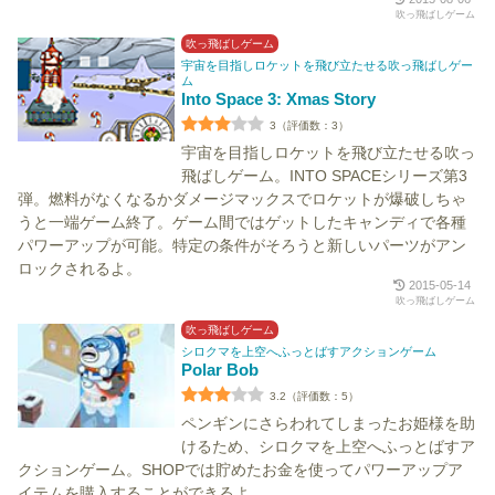
吹っ飛ばしゲーム
吹っ飛ばしゲーム
宇宙を目指しロケットを飛び立たせる吹っ飛ばしゲー
ム
Into Space 3: Xmas Story
3（評価数：3）
宇宙を目指しロケットを飛び立たせる吹っ
飛ばしゲーム。INTO SPACEシリーズ第3
弾。燃料がなくなるかダメージマックスでロケットが爆破しちゃ
うと一端ゲーム終了。ゲーム間ではゲットしたキャンディで各種
パワーアップが可能。特定の条件がそろうと新しいパーツがアン
ロックされるよ。
2015-05-14
吹っ飛ばしゲーム
吹っ飛ばしゲーム
シロクマを上空へふっとばすアクションゲーム
Polar Bob
3.2（評価数：5）
ペンギンにさらわれてしまったお姫様を助
けるため、シロクマを上空へふっとばすア
クションゲーム。SHOPでは貯めたお金を使ってパワーアップア
イテムを購入することができるよ。