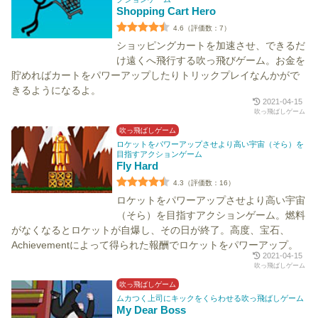
Shopping Cart Hero
4.6（評価数：7）
ショッピングカートを加速させ、できるだ
け遠くへ飛行する吹っ飛びゲーム。お金を
貯めればカートをパワーアップしたりトリックプレイなんかがで
きるようになるよ。
2021-04-15
吹っ飛ばしゲーム
吹っ飛ばしゲーム
ロケットをパワーアップさせより高い宇宙（そら）を
目指すアクションゲーム
Fly Hard
4.3（評価数：16）
ロケットをパワーアップさせより高い宇宙
（そら）を目指すアクションゲーム。燃料
がなくなるとロケットが自爆し、その日が終了。高度、宝石、
Achievementによって得られた報酬でロケットをパワーアップ。
2021-04-15
吹っ飛ばしゲーム
吹っ飛ばしゲーム
ムカつく上司にキックをくらわせる吹っ飛ばしゲーム
My Dear Boss