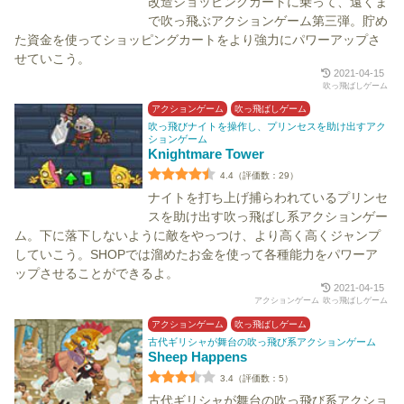
改造ショッピングカートに乗って、遠くま
で吹っ飛ぶアクションゲーム第三弾。貯め
た資金を使ってショッピングカートをより強力にパワーアップさ
せていこう。
2021-04-15
吹っ飛ばしゲーム
アクションゲーム
吹っ飛ばしゲーム
吹っ飛びナイトを操作し、プリンセスを助け出すアク
ションゲーム
Knightmare Tower
4.4（評価数：29）
ナイトを打ち上げ捕らわれているプリンセ
スを助け出す吹っ飛ばし系アクションゲー
ム。下に落下しないように敵をやっつけ、より高く高くジャンプ
していこう。SHOPでは溜めたお金を使って各種能力をパワーア
ップさせることができるよ。
2021-04-15
アクションゲーム
吹っ飛ばしゲーム
アクションゲーム
吹っ飛ばしゲーム
古代ギリシャが舞台の吹っ飛び系アクションゲーム
Sheep Happens
3.4（評価数：5）
古代ギリシャが舞台の吹っ飛び系アクショ