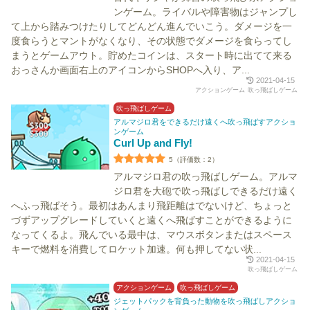
ンゲーム。ライバルや障害物はジャンプし
て上から踏みつけたりしてどんどん進んでいこう。ダメージを一
度食らうとマントがなくなり、その状態でダメージを食らってし
まうとゲームアウト。貯めたコインは、スタート時に出てて来る
おっさんか画面右上のアイコンからSHOPへ入り、ア...
2021-04-15
アクションゲーム
吹っ飛ばしゲーム
吹っ飛ばしゲーム
アルマジロ君をできるだけ遠くへ吹っ飛ばすアクショ
ンゲーム
Curl Up and Fly!
5（評価数：2）
アルマジロ君の吹っ飛ばしゲーム。アルマ
ジロ君を大砲で吹っ飛ばしできるだけ遠く
へふっ飛ばそう。最初はあんまり飛距離はでないけど、ちょっと
づずアップグレードしていくと遠くへ飛ばすことができるように
なってくるよ。飛んでいる最中は、マウスボタンまたはスペース
キーで燃料を消費してロケット加速。何も押してない状...
2021-04-15
吹っ飛ばしゲーム
アクションゲーム
吹っ飛ばしゲーム
ジェットパックを背負った動物を吹っ飛ばしアクショ