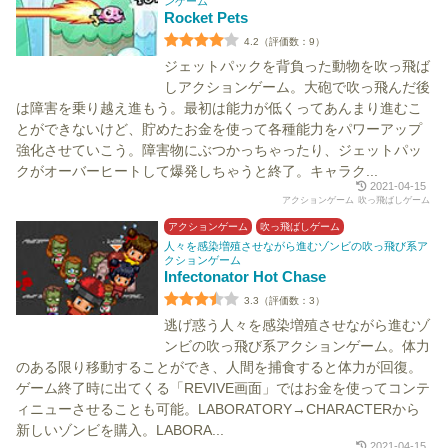
ンゲーム
Rocket Pets
4.2（評価数：9）
ジェットパックを背負った動物を吹っ飛ば
しアクションゲーム。大砲で吹っ飛んだ後
は障害を乗り越え進もう。最初は能力が低くってあんまり進むこ
とができないけど、貯めたお金を使って各種能力をパワーアップ
強化させていこう。障害物にぶつかっちゃったり、ジェットパッ
クがオーバーヒートして爆発しちゃうと終了。キャラク...
2021-04-15
アクションゲーム
吹っ飛ばしゲーム
アクションゲーム
吹っ飛ばしゲーム
人々を感染増殖させながら進むゾンビの吹っ飛び系ア
クションゲーム
Infectonator Hot Chase
3.3（評価数：3）
逃げ惑う人々を感染増殖させながら進むゾ
ンビの吹っ飛び系アクションゲーム。体力
のある限り移動することができ、人間を捕食すると体力が回復。
ゲーム終了時に出てくる「REVIVE画面」ではお金を使ってコンテ
ィニューさせることも可能。LABORATORY→CHARACTERから
新しいゾンビを購入。LABORA...
2021-04-15