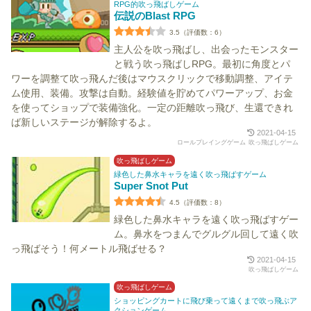
RPG的吹っ飛ばしゲーム
伝説のBlast RPG
3.5（評価数：6）
主人公を吹っ飛ばし、出会ったモンスター
と戦う吹っ飛ばしRPG。最初に角度とパ
ワーを調整て吹っ飛んだ後はマウスクリックで移動調整、アイテ
ム使用、装備。攻撃は自動。経験値を貯めてパワーアップ、お金
を使ってショップで装備強化。一定の距離吹っ飛び、生還できれ
ば新しいステージが解除するよ。
2021-04-15
ロールプレイングゲーム
吹っ飛ばしゲーム
吹っ飛ばしゲーム
緑色した鼻水キャラを遠く吹っ飛ばすゲーム
Super Snot Put
4.5（評価数：8）
緑色した鼻水キャラを遠く吹っ飛ばすゲー
ム。鼻水をつまんでグルグル回して遠く吹
っ飛ばそう！何メートル飛ばせる？
2021-04-15
吹っ飛ばしゲーム
吹っ飛ばしゲーム
ショッピングカートに飛び乗って遠くまで吹っ飛ぶア
クションゲーム