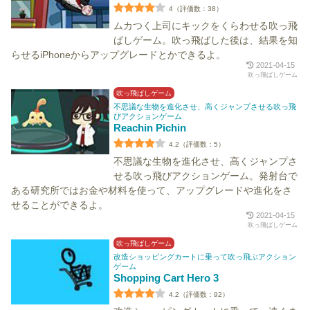
4（評価数：38）
ムカつく上司にキックをくらわせる吹っ飛
ばしゲーム。吹っ飛ばした後は、結果を知
らせるiPhoneからアップグレードとかできるよ。
2021-04-15
吹っ飛ばしゲーム
吹っ飛ばしゲーム
不思議な生物を進化させ、高くジャンプさせる吹っ飛
びアクションゲーム
Reachin Pichin
4.2（評価数：5）
不思議な生物を進化させ、高くジャンプさ
せる吹っ飛びアクションゲーム。発射台で
ある研究所ではお金や材料を使って、アップグレードや進化をさ
せることができるよ。
2021-04-15
吹っ飛ばしゲーム
吹っ飛ばしゲーム
改造ショッピングカートに乗って吹っ飛ぶアクション
ゲーム
Shopping Cart Hero 3
4.2（評価数：92）