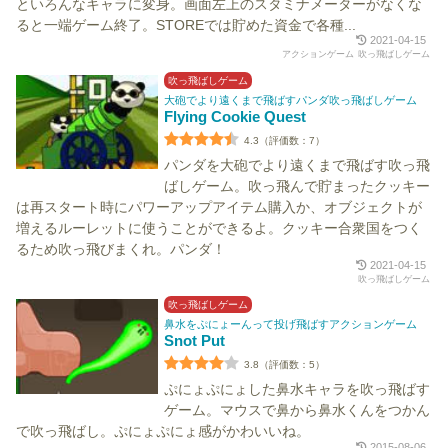
といろんなキャラに変身。画面左上のスタミナメーターがなくな
ると一端ゲーム終了。STOREでは貯めた資金で各種...
2021-04-15
アクションゲーム
吹っ飛ばしゲーム
吹っ飛ばしゲーム
大砲でより遠くまで飛ばすパンダ吹っ飛ばしゲーム
Flying Cookie Quest
4.3（評価数：7）
パンダを大砲でより遠くまで飛ばす吹っ飛
ばしゲーム。吹っ飛んで貯まったクッキー
は再スタート時にパワーアップアイテム購入か、オブジェクトが
増えるルーレットに使うことができるよ。クッキー合衆国をつく
るため吹っ飛びまくれ。パンダ！
2021-04-15
吹っ飛ばしゲーム
吹っ飛ばしゲーム
鼻水をぷにょーんって投げ飛ばすアクションゲーム
Snot Put
3.8（評価数：5）
ぷにょぷにょした鼻水キャラを吹っ飛ばす
ゲーム。マウスで鼻から鼻水くんをつかん
で吹っ飛ばし。ぷにょぷにょ感がかわいいね。
2015-08-06