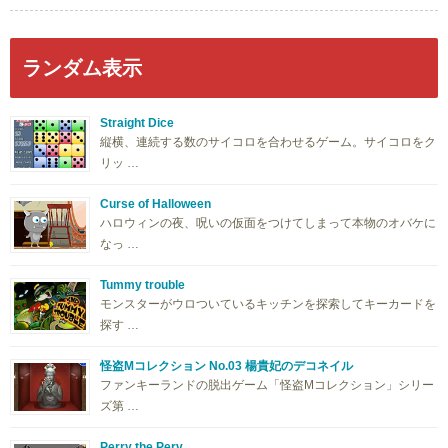
ランダム表示
Straight Dice
縦横、連続する数のサイコロを合わせるゲーム。サイコロをク
リッ …
Curse of Halloween
ハロウィンの夜、呪いの仮面をつけてしまって本物のオバケに
なっ …
Tummy trouble
モンスターがウロついているキッチンを探索してキーカードを
探す …
怪盗Mコレクション No.03 楊貴妃のデコネイル
ファンキーランドの脱出ゲーム「怪盗Mコレクション」シリー
ズ第 …
Perry the Perv