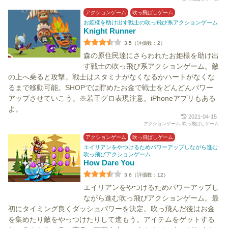
アクションゲーム
吹っ飛ばしゲーム
お姫様を助け出す戦士の吹っ飛び系アクションゲーム
Knight Runner
3.5（評価数：2）
森の原住民達にさらわれたお姫様を助け出
す戦士の吹っ飛び系アクションゲーム。敵
の上へ乗ると攻撃。戦士はスタミナがなくなるかハートがなくな
るまで移動可能。SHOPでは貯めたお金で戦士をどんどんパワー
アップさせていこう。※若干グロ表現注意。iPhoneアプリもある
よ。
2021-04-15
アクションゲーム
吹っ飛ばしゲーム
アクションゲーム
吹っ飛ばしゲーム
エイリアンをやつけるためパワーアップしながら進む
吹っ飛びアクションゲーム
How Dare You
3.6（評価数：12）
エイリアンをやつけるためパワーアップし
ながら進む吹っ飛びアクションゲーム。最
初にタイミング良くダッシュパワーを決定。吹っ飛んだ後はお金
を集めたり敵をやっつけたりして進もう。アイテムをゲットする