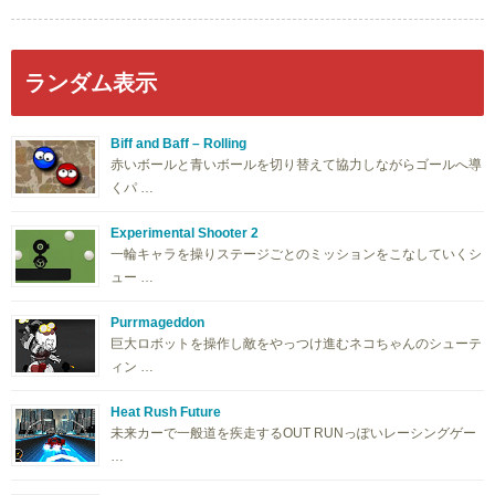
ランダム表示
Biff and Baff – Rolling
赤いボールと青いボールを切り替えて協力しながらゴールへ導
くパ …
Experimental Shooter 2
一輪キャラを操りステージごとのミッションをこなしていくシ
ュー …
Purrmageddon
巨大ロボットを操作し敵をやっつけ進むネコちゃんのシューテ
ィン …
Heat Rush Future
未来カーで一般道を疾走するOUT RUNっぽいレーシングゲー
…