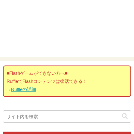
■Flashゲームができない方へ■
RuffleでFlashコンテンツは復活できる！
→
Ruffleの詳細