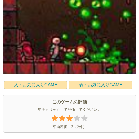
入：お気に入りGAME
表：お気に入りGAME
このゲームの評価
星をクリックして評価してください。
平均評価：
3
（
2
件）