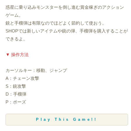
惑星に乗り込みモンスターを倒し進む賞金稼ぎのアクション
ゲーム。
銃と手榴弾は有限なのでほどよく節約して使おう。
SHOPでは新しいアイテムや銃の弾、手榴弾を購入することが
できるよ。
▼ 操作方法
カーソルキー：移動、ジャンプ
A：チェーン攻撃
S：銃攻撃
D：手榴弾
P：ポーズ
Play This Game!!