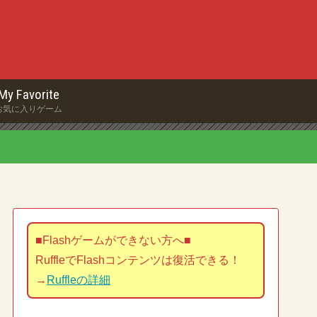
My Favorite
お気に入りゲーム
■Flashゲームができない方へ■
RuffleでFlashコンテンツは復活できる！
→
Ruffleの詳細