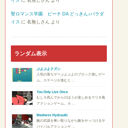
イス
に
名無しさん
より
聖ロマンス学園 ビーチ DA どっきん♪パラダ
イス
に
名無しさん
より
ランダム表示
ぷよぷよクズシ
人気の落ちゲーぷよぷよのブロック崩しゲー
ム。ステージが進むと …
You Only Live Once
むしろ死んでからのほうが楽しめるマリオ風
アクションゲーム。カ …
Madness Hydraulic
敵の武器を奪い取りながら敵をやっつけるサ
バイバルアクションゲ …