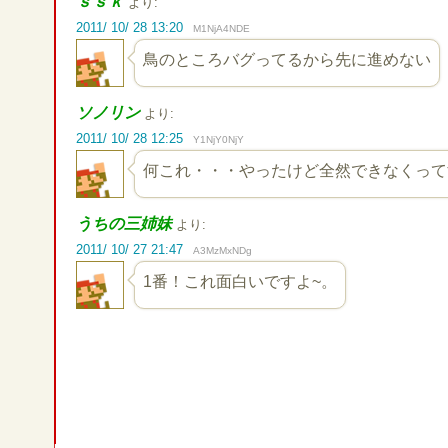
ｓｓｋ
より:
2011/ 10/ 28 13:20
M1NjA4NDE
鳥のところバグってるから先に進めない
ソノリン
より:
2011/ 10/ 28 12:25
Y1NjY0NjY
何これ・・・やったけど全然できなくって
うちの三姉妹
より:
2011/ 10/ 27 21:47
A3MzMxNDg
1番！これ面白いですよ~。