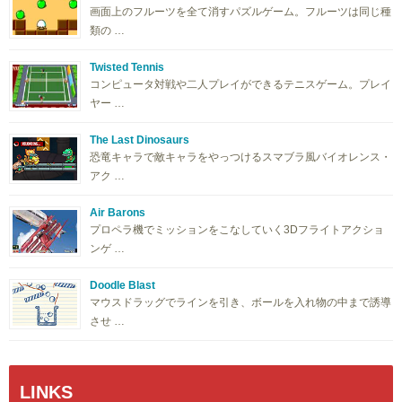
画面上のフルーツを全て消すパズルゲーム。フルーツは同じ種
類の …
Twisted Tennis
コンピュータ対戦や二人プレイができるテニスゲーム。プレイ
ヤー …
The Last Dinosaurs
恐竜キャラで敵キャラをやっつけるスマブラ風バイオレンス・
アク …
Air Barons
プロペラ機でミッションをこなしていく3Dフライトアクショ
ンゲ …
Doodle Blast
マウスドラッグでラインを引き、ボールを入れ物の中まで誘導
させ …
LINKS