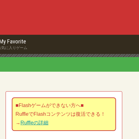
My Favorite
お気に入りゲーム
■Flashゲームができない方へ■
RuffleでFlashコンテンツは復活できる！
→
Ruffleの詳細