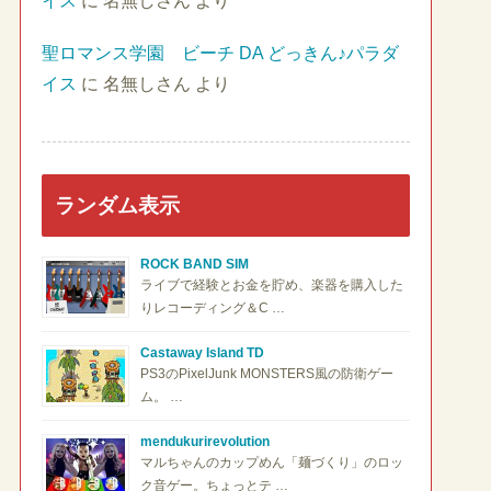
イス
に
名無しさん
より
聖ロマンス学園 ビーチ DA どっきん♪パラダ
イス
に
名無しさん
より
ランダム表示
ROCK BAND SIM
ライブで経験とお金を貯め、楽器を購入した
りレコーディング＆C …
Castaway Island TD
PS3のPixelJunk MONSTERS風の防衛ゲー
ム。 …
mendukurirevolution
マルちゃんのカップめん「麺づくり」のロッ
ク音ゲー。ちょっとテ …