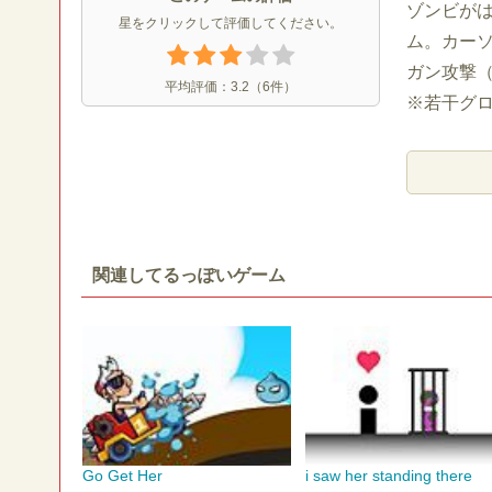
ゾンビが
星をクリックして評価してください。
ム。カー
ガン攻撃
平均評価：
3.2
（
6
件）
※若干グ
関連してるっぽいゲーム
Go Get Her
i saw her standing there