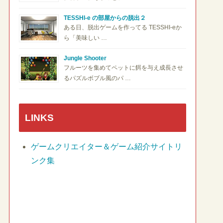
TESSHI-e の部屋からの脱出２
ある日、脱出ゲームを作ってる TESSHI-eか
ら「美味しい …
Jungle Shooter
フルーツを集めてペットに餌を与え成長させ
るパズルボブル風のパ …
LINKS
ゲームクリエイター＆ゲーム紹介サイトリ
ンク集