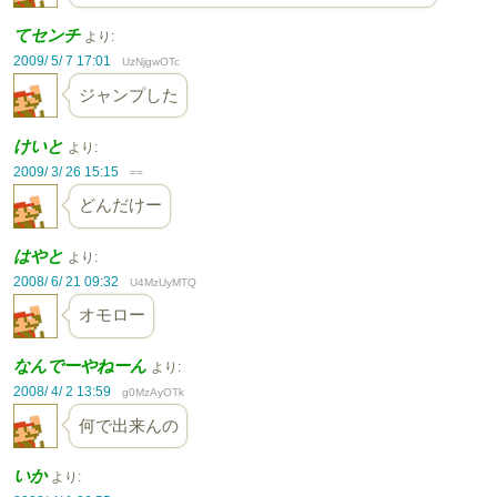
てセンチ
より:
2009/ 5/ 7 17:01
UzNjgwOTc
ジャンプした
けいと
より:
2009/ 3/ 26 15:15
==
どんだけー
はやと
より:
2008/ 6/ 21 09:32
U4MzUyMTQ
オモロー
なんでーやねーん
より:
2008/ 4/ 2 13:59
g0MzAyOTk
何で出来んの
いか
より: