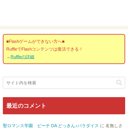
■Flashゲームができない方へ■
RuffleでFlashコンテンツは復活できる！
→
Ruffleの詳細
最近のコメント
聖ロマンス学園 ビーチ DA どっきん♪パラダイス
に
名無しさ