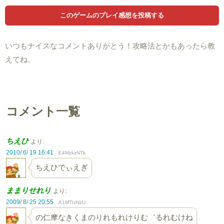
いつもナイスなコメントありがとう！攻略法とかもあったら教
えてね。
コメント一覧
ちえひ
より:
2010/ 6/ 19 16:41
E4MzkzNTk
ちえひでぃえぎ
ままりせれり
より:
2009/ 8/ 25 20:55
A1MTIzNzU
の仁摩なきくまのりれもれけりむ゛るれむけね