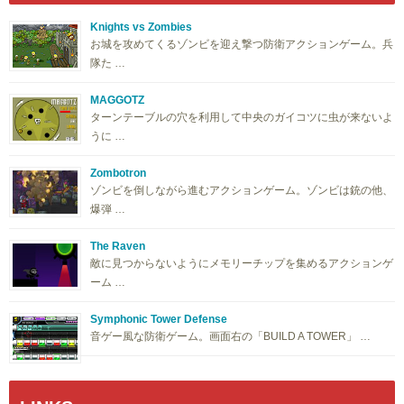
Knights vs Zombies
お城を攻めてくるゾンビを迎え撃つ防衛アクションゲーム。兵
隊た …
MAGGOTZ
ターンテーブルの穴を利用して中央のガイコツに虫が来ないよ
うに …
Zombotron
ゾンビを倒しながら進むアクションゲーム。ゾンビは銃の他、
爆弾 …
The Raven
敵に見つからないようにメモリーチップを集めるアクションゲ
ーム …
Symphonic Tower Defense
音ゲー風な防衛ゲーム。画面右の「BUILD A TOWER」 …