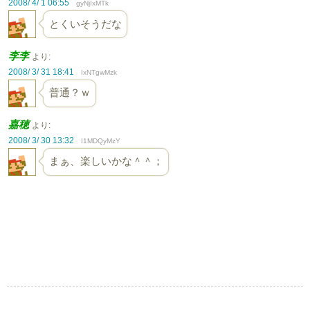
2008/ 4/ 1 06:55
gyNjIxMTk
とくいそうだな
李李
より:
2008/ 3/ 31 18:41
IxNTgwMzk
普通？ｗ
嘉穂
より:
2008/ 3/ 30 13:32
I1MDQyMzY
まぁ、楽しいかな＾＾；