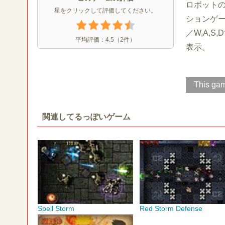
ロボット
星をクリックして評価してください。
ションゲ
／W,A,
平均評価：
4.5
（
2
件）
表示。
This gam
関連してるっぽいゲーム
Spell Storm
Red Storm Defense