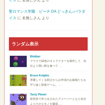
イス
に
名無しさん
より
聖ロマンス学園 ビーチ DA どっきん♪パラダ
イス
に
名無しさん
より
ランダム表示
Blobber
マウスで緑色のキャラクターを操作して、自
分より弱い餌を食べて …
Brave Knights
求愛してくる戦士からお年頃のお姫様たちを
守り抜く防衛ゲーム。 …
Tasty Planet
研究所で作り出されたアメーバーとなり自分
より小さなモノを吸収 …