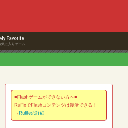
My Favorite
お気に入りゲーム
■Flashゲームができない方へ■
RuffleでFlashコンテンツは復活できる！
→
Ruffleの詳細