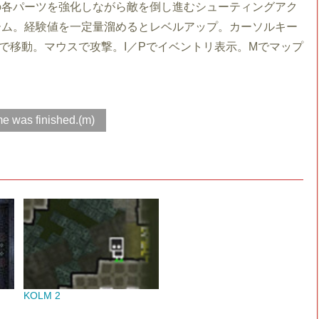
の各パーツを強化しながら敵を倒し進むシューティングアク
ーム。経験値を一定量溜めるとレベルアップ。カーソルキー
S,Dで移動。マウスで攻撃。I／Pでイベントリ表示。Mでマップ
e was finished.(m)
KOLM 2