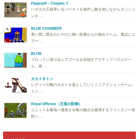
Flagstaff – Chapter 3
ハダカの王様率いるパーティを操作し敵を倒しながらダンジョ
ンを …
BLUE CHAMBER
青い壁に囲まれたやけに狭い部屋からの脱出ゲーム。電話にエ
アー …
BLYM
ブロックに溶け込んでゴールを目指すアクティブパズルゲー
ム。操 …
カカトオトシ
レディーの靴のカカトを落としていくミニアクションゲーム。
トン …
Royal Offense（王室の防御）
ユニットを敵地へ侵攻させ敵の拠点を破壊するファンタジー攻
防シ …