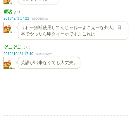
匿名
より:
2013/ 2/ 3 17:22
k2ODEzNzc
うわー無断使用してんじゃねーよこえーな外人。日
本でやったら即タイーホですよこれは
そこそこ
より:
2012/ 10/ 24 17:40
IxMTA3MzY
英語が出来なくても大丈夫。