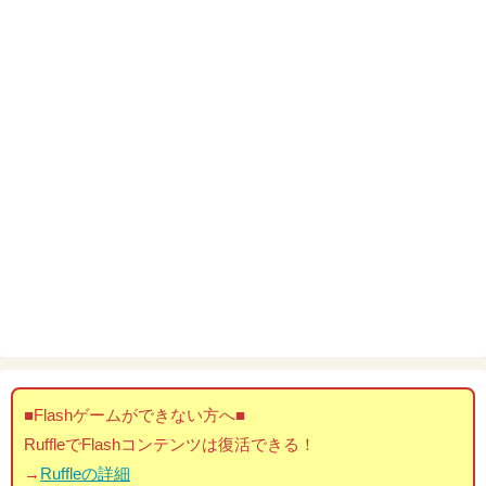
■Flashゲームができない方へ■
RuffleでFlashコンテンツは復活できる！
→
Ruffleの詳細