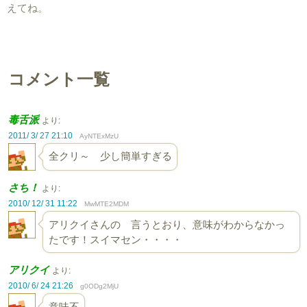
えてね。
コメント一覧
毒舌派
より:
2011/ 3/ 27 21:10
AyNTExMzU
全クリ～ 少し簡単すぎる
さち！
より:
2010/ 12/ 31 11:22
MwMTE2MDM
アリクイさんの 言うとおり、意味がわからなかっ
たです！スイマセン・・・・
アリクイ
より:
2010/ 6/ 24 21:26
g0ODg2MjU
意味不