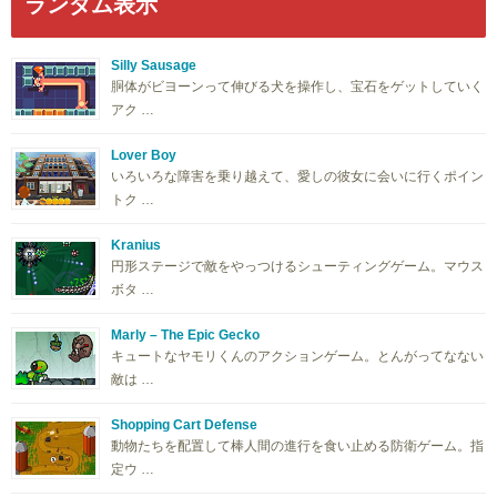
ランダム表示
Silly Sausage
胴体がビヨーンって伸びる犬を操作し、宝石をゲットしていく
アク …
Lover Boy
いろいろな障害を乗り越えて、愛しの彼女に会いに行くポイン
トク …
Kranius
円形ステージで敵をやっつけるシューティングゲーム。マウス
ボタ …
Marly – The Epic Gecko
キュートなヤモリくんのアクションゲーム。とんがってなない
敵は …
Shopping Cart Defense
動物たちを配置して棒人間の進行を食い止める防衛ゲーム。指
定ウ …