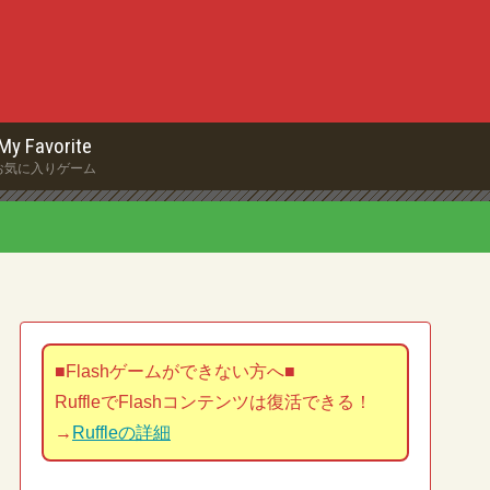
My Favorite
お気に入りゲーム
■Flashゲームができない方へ■
RuffleでFlashコンテンツは復活できる！
→
Ruffleの詳細