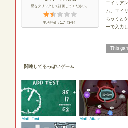
エイリア
星をクリックして評価してください。
ム。エイ
ちゃうと
平均評価：
1.7
（
3
件）
ーで入力
This gam
関連してるっぽいゲーム
Math Test
Math Attack