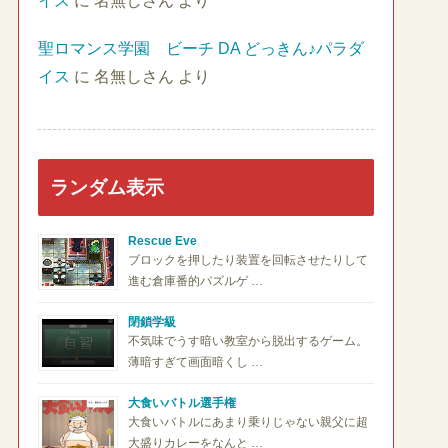
イス
に
名無しさん
より
聖ロマンス学園 ビーチ DA どっきん♪パラダ
イス
に
名無しさん
より
ランダム表示
Rescue Eve
ブロックを押したり装置を回転させたりして
進む倉庫番的パズルゲ …
閉鎖学級
不気味でうす暗い教室から脱出するゲーム。
薄暗すぎて画面暗くし …
大食いバトル選手権
大食いバトルにあまり乗りじゃない親父に超
大盛りカレーをなんと …