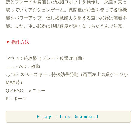
銃とブレードを装備した戦闘ロボットを操作し、惑星を乗っ
取っていくアクションゲーム。戦闘後はお金を使って各種機
能をパワーアップ。但し搭載能力を超える重い武器は装着不
能。また、重い武器は移動速度が遅くなっちゃうんで注意。
▼ 操作方法
マウス：銃攻撃（ブレード攻撃は自動）
←→／A,D：移動
↓／S／スペースキー：特殊効果発動（画面左上の緑ゲージが
MAX時）
Q／ESC：メニュー
P：ポーズ
Play This Game!!