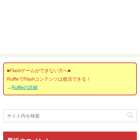
■Flashゲームができない方へ■
RuffleでFlashコンテンツは復活できる！
→
Ruffleの詳細