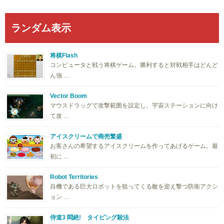
ランダム表示
将棋Flash
コンピュータと戦う将棋ゲーム。勝利すると対戦相手はどんど
ん強 …
Vector Boom
マウスドラッグで攻撃範囲を設定し、宇宙ステーションに向け
て攻 …
アイスクリームで商売繁盛
お客さんの希望するアイスクリームを作ってあげるゲーム。最
初に …
Robot Territories
自機である巨大ロボットを狙ってくる敵を迎え撃つ防衛アクシ
ョン …
侍道3 悶絶! タイピング殺法