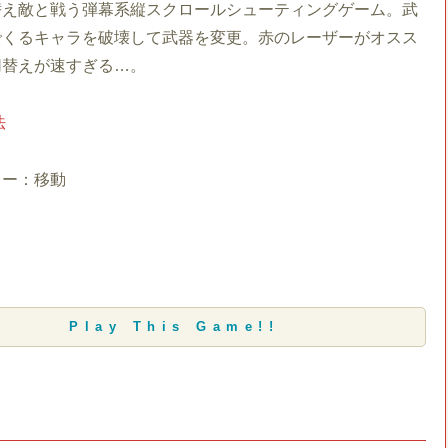
替え敵と戦う弾幕系縦スクロールシューティングゲーム。武
でくるキャラを破壊して武器を変更。赤のレーザーがオスス
切替えが速すぎる…。
法
キー：移動
Play This Game!!