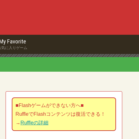
My Favorite
お気に入りゲーム
■Flashゲームができない方へ■
RuffleでFlashコンテンツは復活できる！
→
Ruffleの詳細