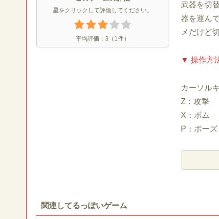
武器を切
星をクリックして評価してください。
器を運ん
メだけど
平均評価：
3
（
1
件）
▼ 操作方
カーソル
Z：攻撃
X：ボム
P：ポーズ
関連してるっぽいゲーム