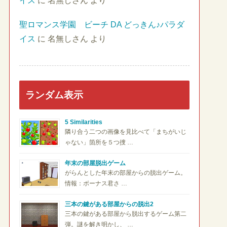
イス
に
名無しさん
より
聖ロマンス学園 ビーチ DA どっきん♪パラダ
イス
に
名無しさん
より
ランダム表示
5 Similarities
隣り合う二つの画像を見比べて「まちがいじ
ゃない」箇所を５つ捜 …
年末の部屋脱出ゲーム
がらんとした年末の部屋からの脱出ゲーム。
情報：ボーナス君さ …
三本の鍵がある部屋からの脱出2
三本の鍵がある部屋から脱出するゲーム第二
弾。謎を解き明かし、 …