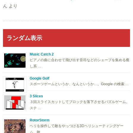
ん
より
ランダム表示
Music Catch 2
ピアノの曲に合わせて飛び出す音符などのシェープを集める癒
し系 …
Google Golf
スポーツゲームというか、なんというか…。Google の検索 …
3 Slices
３回スライスカットしてブロックを落下させるパズルゲーム。
ステ …
RotorStorm
ヘリを操作して敵をやっつける3Dヘリシューティングゲー
ム。敵 …