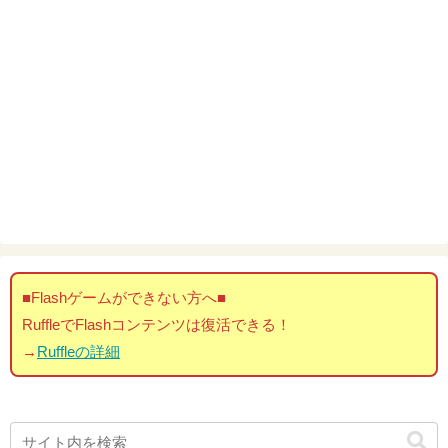
■Flashゲームができない方へ■
RuffleでFlashコンテンツは復活できる！
→
Ruffleの詳細