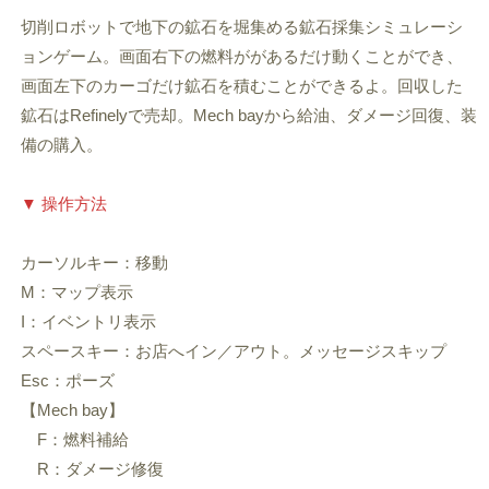
切削ロボットで地下の鉱石を堀集める鉱石採集シミュレーシ
ョンゲーム。画面右下の燃料ががあるだけ動くことができ、
画面左下のカーゴだけ鉱石を積むことができるよ。回収した
鉱石はRefinelyで売却。Mech bayから給油、ダメージ回復、装
備の購入。
▼ 操作方法
カーソルキー：移動
M：マップ表示
I：イベントリ表示
スペースキー：お店へイン／アウト。メッセージスキップ
Esc：ポーズ
【Mech bay】
F：燃料補給
R：ダメージ修復