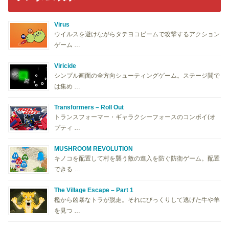
Virus
ウイルスを避けながらタテヨコビームで攻撃するアクション
ゲーム …
Viricide
シンプル画面の全方向シューティングゲーム。ステージ間で
は集め …
Transformers – Roll Out
トランスフォーマー・ギャラクシーフォースのコンボイ(オ
プティ …
MUSHROOM REVOLUTION
キノコを配置して村を襲う敵の進入を防ぐ防衛ゲーム。配置
できる …
The Village Escape – Part 1
檻から凶暴なトラが脱走。それにびっくりして逃げた牛や羊
を見つ …