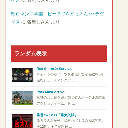
イス
に
名無しさん
より
聖ロマンス学園 ビーチ DA どっきん♪パラダ
イス
に
名無しさん
より
ランダム表示
Red Storm 2: Survival
ロボットの各パーツを強化しながら敵を倒し
進むシューティングア …
Pork Must Arrive!
お城の兵士達を迎え撃つ盗人オーク達の防衛
アクションゲーム。お …
暴君ハバネロ「暴大入試」
激カラのお菓子、暴君ハバネロの入試問題。
全12問。全てが超難 …