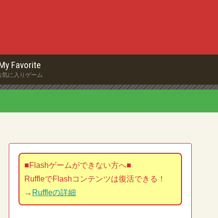
My Favorite
お気に入りゲーム
■Flashゲームができない方へ■
RuffleでFlashコンテンツは復活できる！
→
Ruffleの詳細