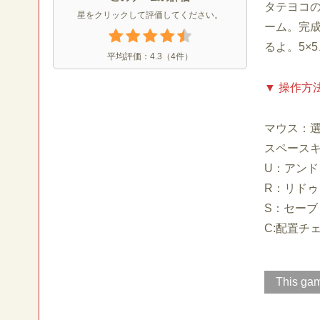
タテヨコ
星をクリックして評価してください。
ーム。完
るよ。5×5
平均評価：
4.3
（
4
件）
▼ 操作方
マウス：
スペース
U：アンド
R：リドゥ
S：セーブ
C:配置チ
This gam