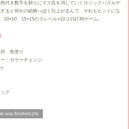
の色付き数字を頼りにマス目を消していくロジックパズルゲ
成すると何かの絵柄っぽく仕上がるんで、それもヒントにな
、10×10、15×15の３レベル×10コの計30ゲーム。
法
選択、色塗り
キー：カラーチェンジ
ゥ
ェック
e was finished.(m)