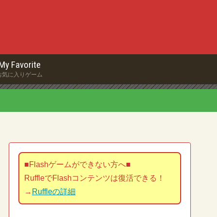
My Favorite
お気に入りゲーム
■Flashゲームができない方へ■
RuffleでFlashコンテンツは復活できる！
→
Ruffleの詳細