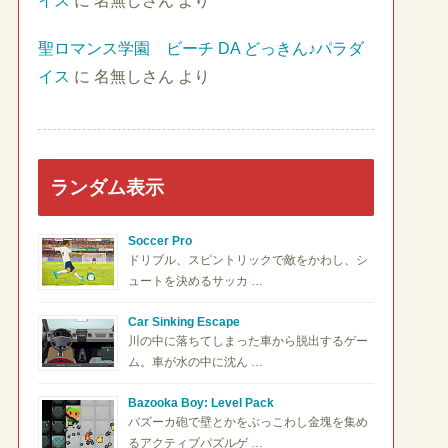
イス
に
名無しさん
より
聖ロマンス学園 ビーチ DA どっきん♪パラダ
イス
に
名無しさん
より
ランダム表示
Soccer Pro
ドリブル、スピントリックで敵をかわし、シ
ュートを決めるサッカ …
Car Sinking Escape
川の中に落ちてしまった車から脱出するゲー
ム。車が水の中に沈ん …
Bazooka Boy: Level Pack
バズーカ砲で壁とかをぶっこわし金塊を集め
るアクティブパズルゲ …