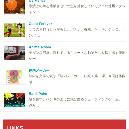
Icy Fishes
氷漬けの魚を爆破させ中の魚を捕食していくタコの連爆アクシ
ョン …
Cupid Forever
６つの素材（とうがらし、バナナ、香水、ケーキ、チョコ、ハ
ンバ …
Animal Room
モダンな部屋に隠れているキュートな動物たちを探し出す脱出
ゲー …
体内メーカー
脳内を文字で表す「脳内メーカー」に続く第二弾。今回は体内
版。 …
BattlePaint
敵を倒すとペンキのように飛び散るシューティングゲーム。
W,A …
LINKS