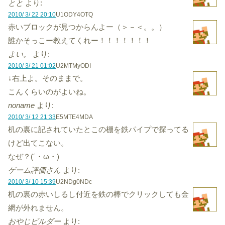
とと
より:
2010/ 3/ 22 20:10
U1ODY4OTQ
赤いブロックが見つからんよー（＞－＜。。）
誰かそっこー教えてくれー！！！！！！！
よい。
より:
2010/ 3/ 21 01:02
U2MTMyODI
↓右上よ。そのままで。
こんくらいのがよいね。
noname
より:
2010/ 3/ 12 21:33
E5MTE4MDA
机の裏に記されていたとこの棚を鉄パイプで探ってる
けど出てこない。
なぜ？(´・ω・)
ゲーム評価さん
より:
2010/ 3/ 10 15:39
U2NDg0NDc
机の裏の赤いしるし付近を鉄の棒でクリックしても金
網が外れません。
おやじビルダー
より: