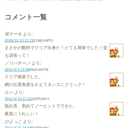
コメント一覧
苺ケーキ
より:
2018/ 11/ 23 21:21
E1MjUzMTU
まさかの数秒でクリア出来た！とても簡単でした！皆
も頑張って！
ノリパチーノ
より:
2011/ 5/ 5 23:39
I0NzUxNTM
クリア簡単でした。
網の位置角度をかえてタンスにクリック！
ルン
より:
2011/ 4/ 14 11:11
g2MTcyNzY
脱出系、初めてノーヒントでできた。
素直にうれしい！
ひよっこ
より:
2011/ 3/ 31 16:58
MyMTIyMjc