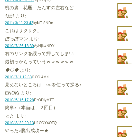
机の裏 花瓶 たんすの左右など
†続†
より:
2011/ 3/ 11 23:43
kyNTc3NDc
これはサクサク。
ぽっぽマン
より:
2010/ 7/ 26 18:39
AyNjkwNDY
右のリンクを誤って押してしまい
最初っからっていうｗｗｗｗｗｗ
◆◇◆
より:
2010/ 7/ 1 12:33
I1ODI4MzI
見えないところは，○○を使って探る♪
ENOKI
より:
2010/ 5/ 15 17:28
EzODIyMTE
簡単♪（本当は、２回目）
とと
より:
2010/ 3/ 22 20:13
U1ODY4OTQ
やった♪脱出成功ー★