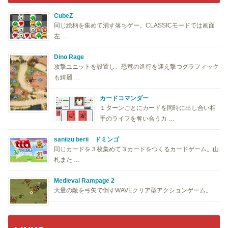
CubeZ
同じ絵柄を集めて消す落ちゲー。CLASSICモードでは画面
左 …
Dino Rage
攻撃ユニットを設置し、恐竜の進行を迎え撃つグラフィック
も綺麗 …
カードコマンダー
１ターンごとにカードを同時に出し合い相
手のライフを奪い合うカ …
saniizu berii ドミンゴ
同じカードを３枚集めて３カードをつくるカードゲーム。山
札また …
Medieval Rampage 2
大量の敵を弓矢で倒すWAVEクリア型アクションゲーム。