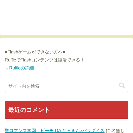
■Flashゲームができない方へ■
RuffleでFlashコンテンツは復活できる！
→
Ruffleの詳細
最近のコメント
聖ロマンス学園 ビーチ DA どっきん♪パラダイス
に
名無し