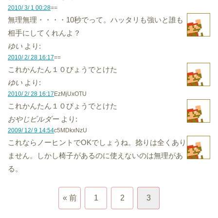
2010/ 3/ 1 00:28
==
無理無理・・・・10秒でって。ハッタリも強いと誰も
相手にしてくれんよ？
ゆい
より:
2010/ 2/ 28 16:17
==
これかんたん１０びょうでとけた
ゆい
より:
2010/ 2/ 28 16:17
EzMjUxOTU
これかんたん１０びょうでとけた
おやじビルダー
より:
2009/ 12/ 9 14:54
c5MDkxNzU
これならノーヒントでOKでしょうね。捻りは全くあり
ません。しかし椅子があるのに使えないのは無理があ
る。
« 前
1
2
3