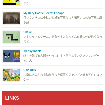
アク …
Mystery Castle Secret Escape
気づくとそこは中世のお城地下室らしき場所。この地下室の謎
を解 …
Snake
レトロなヘビゲーム。餌食べるとどんどん自分の体が長くなっ
てど …
Transylmania
眠りを妨げる人間をやっつけるドラキュラのアクションゲー
ム。人 …
Dillo Hills
大空にあこがれる動物たちを空高くジャンプさせるアクション
ゲー …
LINKS