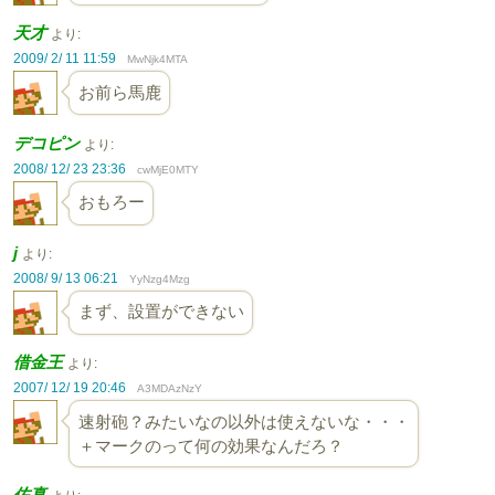
天才
より:
2009/ 2/ 11 11:59
MwNjk4MTA
お前ら馬鹿
デコピン
より:
2008/ 12/ 23 23:36
cwMjE0MTY
おもろー
j
より:
2008/ 9/ 13 06:21
YyNzg4Mzg
まず、設置ができない
借金王
より:
2007/ 12/ 19 20:46
A3MDAzNzY
速射砲？みたいなの以外は使えないな・・・
＋マークのって何の効果なんだろ？
佐真