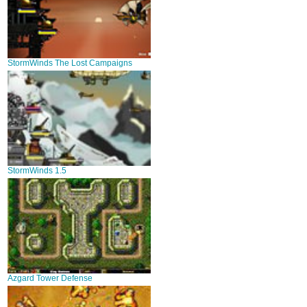
StormWinds The Lost Campaigns
StormWinds 1.5
Azgard Tower Defense