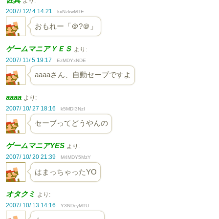
より:
2007/ 12/ 4 14:21
kxNzkwMTE
おもれー「＠?＠」
ゲームマニアＹＥＳ
より:
2007/ 11/ 5 19:17
EzMDYxNDE
aaaaさん、自動セーブですよ
aaaa
より:
2007/ 10/ 27 18:16
k5MDI3NzI
セーブってどうやんの
ゲームマニアYES
より:
2007/ 10/ 20 21:39
M4MDY5MzY
はまっちゃったYO
オタクミ
より:
2007/ 10/ 13 14:16
Y3NDcyMTU